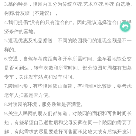
3.墓的种类，陵园内又分为传统立碑.艺术立碑.卧碑.自选地.
树葬.骨灰墙（不建议），
4.我们提倡“没有的只有适合的”。因此建议选择适合自家经
济条件的墓地。
5.返现优惠及礼品赠送，不同的陵园我们的返现金额是不一
样的。
6.交通，自驾车考虑距离和开车所需时间。坐车看地铁公交
是否可到达，转车次数和所需时间。部分陵园每周都有扫墓
专车，关注发车站点和发车时间。
7.陵园地形，有些陵园依山而建，有些园区比较陡，要考虑
老年人扫墓是否方便。
8.对陵园的环境，服务质量是否满意。
9.关注
人民网
的朋友们都知道，对陵园的面积和可售时间长
短，有些希望自己逝世后和父母安葬在同一个陵园的需要了
解，有此需求的尽量要选择可售面积比较大或有后续开发计