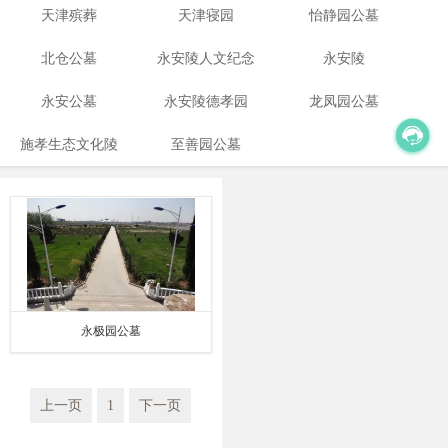
天津殡葬
天津寝园
怡静园公墓
北仓公墓
永安陵人文纪念
永安陵
永安公墓
永安陵德孝园
园
龙凤园公墓
施孝生态文化陵
至善园公墓
园
永极园公墓
上一页
1
下一页