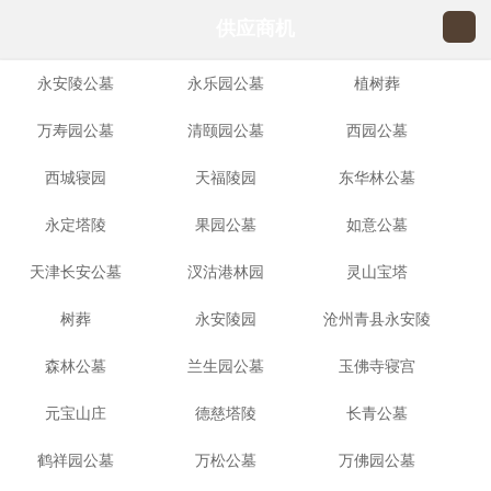
供应商机
永安陵公墓
永乐园公墓
植树葬
万寿园公墓
清颐园公墓
西园公墓
西城寝园
天福陵园
东华林公墓
永定塔陵
果园公墓
如意公墓
天津长安公墓
汊沽港林园
灵山宝塔
树葬
永安陵园
沧州青县永安陵
森林公墓
兰生园公墓
玉佛寺寝宫
园
元宝山庄
德慈塔陵
长青公墓
鹤祥园公墓
万松公墓
万佛园公墓