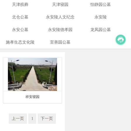
天津殡葬
天津寝园
怡静园公墓
北仓公墓
永安陵人文纪念
永安陵
永安公墓
永安陵德孝园
园
龙凤园公墓
施孝生态文化陵
至善园公墓
园
祥安寝园
上一页
1
下一页