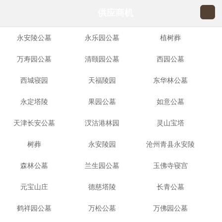
供应商机
永安陵公墓
永乐园公墓
植树葬
万寿园公墓
清颐园公墓
西园公墓
西城寝园
天福陵园
东华林公墓
永定塔陵
果园公墓
如意公墓
天津长安公墓
汊沽港林园
灵山宝塔
树葬
永安陵园
沧州青县永安陵
森林公墓
兰生园公墓
玉佛寺寝宫
园
元宝山庄
德慈塔陵
长青公墓
鹤祥园公墓
万松公墓
万佛园公墓