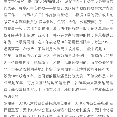
重要”的宗旨，提供文明好的的服务，满足群众和社会文明办丧节俭
的需要。将拿到中心停放——根据丧属的要求做好停放和大厅内整
理工作——出示相关证件作好接洽登记——根据丧属的要求或主动
做好日常殡葬服务(如联系餐饮、住宿、火化、公墓安葬）等——完
成丧事手续，结清全部费用。墓地的使用权限一般为多久墓地运用
权年限基本上在50年或70年，并不是大家想象中的性；护墓费以20
年为一个缴费周期，在50年或者是70年运用权期限中，每过20年，
还需要再一次缴费，不然就是作为无主坟处理。一般来说是50——
70年，近媒体所说的墓地使用年限为20年是个误区，所指的是20年
为一个缴费周期，把钱缴了，还是可以继续使用的。而非公募的墓
地（主要是农村的墓地）其实是使用期限与土地性质的年限有关一
般为50年或者70年。这两者的区别还是比较大的，即使说都是50年
或者是70年，可是公墓只能购买运用权，以20年为周期缴纳管理
费，非公墓所购买是土地所有权或土地运用权至于土地产权非常能
够购买的
多服务：天津天津憩园公墓特惠用心服务，天津万寿园公墓电话 选
择很重要，天津东华林公墓热线电话个性化定制服务，天津德慈塔
陵公墓（认证企业）服务热情，天津东华林公墓如何联系请联系，