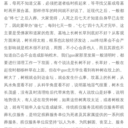
墓，母死不知道父墓，必须把逝者临时殡起來，等寻找父墓或母墓
时再开展合墓。那样停车的時间就不好说了。近现代之后，一般都
会"终七"之后入葬。大家觉得，人死之后七天才知道自身早已去世
了，因此要举办"做七"，每到七天一祭，"七七"四十九天才完毕。这
主要是受佛家和道家的危害。墓地上长树长草到底好不好？从客观
方面来说，树长得太粗，根系也比较经济发达，zui终结果会不会产
生影响就是棺木很不好说，周围，不小心会弄伤人，而且其跟也不
知道自己会不会造成影响棺木。我们guo家那里发展一般清明时，都
要进行清理工作一下坟面，有个说法是长树不好，长草好，一般在
起坟时都移种草在上面。但在中guo北方学生看到有种树在坟上的。
树大了，树根就会到达金坛，就会发生什么事。坟墓上的长树，从
风水角度看不好，从科学角度看不好，说明墓地湿气很重，树木生
长茂盛，没有及时清理给后代带来危害。有人说坟山是好事，说明
地势强大，有人还在坟旁种树，如果这些树离坟太近，或者树根发
达，就有可能串入金坛造成破坏。传统殡仪服务流程殡仪服务即殡
葬礼仪服务，是特定殡葬服务单位为死者及其家属提供的一系列殡
葬服务。殡仪服务单位应坚持“以人为本、为民解困、丧至上、服务