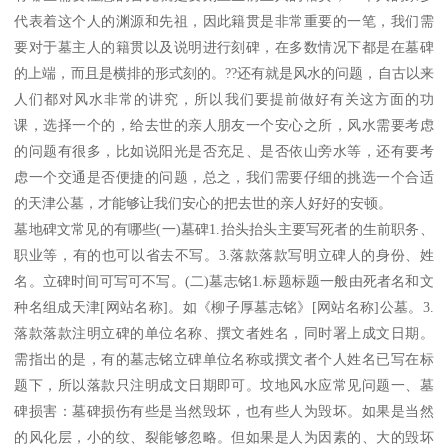
代表着这个人的渊源和先祖，因此籍贯是非常重要的一笔，我们需
要对于墓主人的籍贯以及说明进行刻碑，在多数情况下都是在墓碑
的上端，而且是横排的形式刻的。??还有就是风水的问题，自古以来
人们都对风水非常的讲究，所以我们要提前做好有关这方面的功
课，选择一个的，给去世的亲人朋友一个安心之所，风水需要考虑
的问题有很多，比如说阳光是否充足、是否依山旁水等，还有要考
虑一个交通是否便捷的问题，总之，我们需要仔细的挑选一个合适
的天津公墓，才能够让我们安心的把去世的亲人好好的安顿。
墓地碑文常见的有哪些(一)墓碑1.抬头抬头主要写死者的生前职务、
职业等，有的也可以省去不写。3.落款落款写明立碑人的身份、姓
名。立碑时间可写可不写。(二)墓志铭1.标题标题一般由死者名和文
种名组成天津[网站名称]。如《柳子厚墓志铭》[网站名称]公墓。3.
落款落款注明立碑的单位名称、撰文者姓名，同时署上成文日期。
需指出的是，有的墓志铭立碑单位名称或撰文者个人姓名已写在标
题下，所以落款只注明成文日期即可。坟地风水应常见问题一、墓
碑损害：墓碑损伤有些是当然毁坏，也有些人为毁坏。如果是当然
的风化层，小的纹、裂能够忽略。但如果是人为因素的、大的毁坏