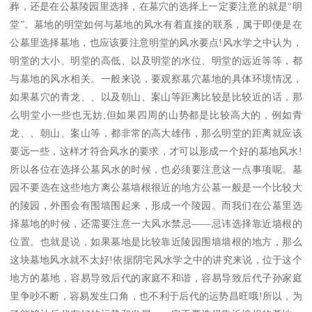
葬，还是在公墓陵园里选择，在墓穴的选择上一定要注意的就是“明
堂”。墓地的明堂如何与墓地的风水有着直接的联系，属于即便是在
公墓里选择墓地，也应该要注意明堂的风水要点!风水学之中认为，
明堂的大小、明堂的高低、以及明堂的水位、明堂的远近等等，都
与墓地的风水相关。一般来说，要观察墓穴墓地的具体环境情况，
如果墓穴的青龙、、以及朝山、案山等距离比较是比较近的话，那
么明堂小一些也无妨;但如果四周的山势都是比较高大的，例如青
龙、、朝山、案山等，都非常的高大雄伟，那么明堂的距离就应该
要远一些，这样才符合风水的要求，才可以形成一个好的墓地风水!
所以各位在选择公墓风水的时候，也必须要注意这一点事项呢。墓
园不要选在这些地方离公墓墙根很近的地方公墓一般是一个比较大
的陵园，外围会有围墙围起来，形成一个陵园。而我们在公墓里选
择墓地的时候，还需要注意一大风水禁忌——忌讳选择靠近墙根的
位置。也就是说，如果墓地是比较靠近陵园围墙墙根的地方，那么
这块墓地风水就不太好!依据阴宅风水学之中的讲究来说，位于这个
地方的墓地，容易导致后代的家庭不和谐，容易导致后代子孙家庭
里争吵不断，容易发生口角，也不利于后代的运势昌旺哦!所以，为