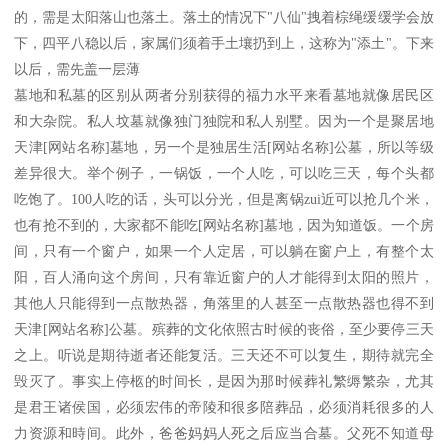
的，需是太阳落山也落土。落土的情况下"八仙"拽着棕绳缓缓学会放
下，四平八稳以后，家属们须着手土壤扔到上，这称为"添土"。下来
以后，需先盖一层薄
墓地和私墓的区别从两者分别获得的福力水平来看墓地就像居民区
和大杂院。私人坟墓就像独门独院和私人别墅。因为一个是聚居地
天津[网站名称]墓地，另一个是独居生活[网站名称]公墓，所以等级
差异很大。举个例子，一锅饭，一个人吃，可以吃三天，每个头都
吃饱了。100人吃的话，头可以分光，但是离锅zui近可以抢几个米，
也有抢不到的，大家都不能吃[网站名称]墓地，因为知道饭。一个房
间，只有一个窗户，如果一个人定居，可以躺在窗户上，有整个太
阳，百人涌向这个房间，只有靠近窗户的人才能得到太阳的照片，
其他人只能得到一点散热器，角落里的人甚至一点散热器也得不到
天津[网站名称]公墓。殡葬的文化依照古时候的丧俗，至少要停三天
之上。听说是期待逝者还能复活。三天还不可以复生，期待就完全
毁灭了。事实上停柩的时间长，是因为那时候葬礼繁缛繁杂，尤其
是君王诸侯国，必须宏伟的帝陵和很多陪葬品，必须消耗很多的人
力资源和時间。此外，爸爸妈妈人死之后应当合墓。父死不知道母