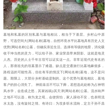
墓地和私墓的区别私墓与墓地相比，相当于下基层。乡村山中原
野，可选空间大[网站名称]墓地，自然环境水平比墓地具有历史人文
优势[网站名称]公墓，但确实亲近生活。选择有等级的地窟，消化吸
收干坤当然的灵力，可以给子孙、家业荣昌带来阴影。这就是地灵
人杰。历史的人士千年古坟可以证实这一点。非常近现代史有名的
人，那座祖先的坟墓显示了难题。缺点是交通旅行比墓地麻烦多，
路程远的可能性高，但在有车的情况下[网站名称]墓地，这不是问
题。期限上，大部分乡村基础是制的。这个优势与墓地相比，墓地
客户的担心消失了。 神前庙后不可以下葬，若想选此处称为占神明
风水学，会造成之怒，其家凶祸ji其天津[网站名称]公墓。流水响声
之地不可以选，称为龙之吼，会使惧怕，家人躁动不安，也表明流
水太急，沒有旋转之情。有诗曰：为坟多听水流响，定主子孙不昌