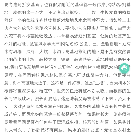
要考虑到拆换墓碑，也有假如附近的墓碑都十分伟岸[网站名称]墓
地，就你的这一不大，还要考虑到拆换。二、坟上生长发育的植物
群落：小的盆栽花卉植物群落对坟地风水危害并不大，假如坟上上
边有大的成形的繁茂花草树木，要想办法立即多方面维修，由于大
的花草树木根茎比较发达，非常容易渗透到墓室，让你的坟墓产生
不好的动能，危害风水学天津[网站名称]公墓。三、查验墓地附近有
木有坍塌、深洞、大坑、水沟，离墓地靠近的地区是不是有突然冒
出的凸出的山坡、高楼大厦、铁路、高速路等。墓地种树到底好不
好,我们要在墓地里种树吗？或要种什么样的树？根据风水的风水学
原理，在周围种植风水林以保护墓地可以保留生命力。但是要注
意，树木离墓地太近了。这不是一件好事。这是“生根”，因为树木的
根部将被深深地种植在中，祖先的血液将被不断吸收，而根部的生
长将继续破坏。漫长而混乱，这意味着父母被束缚了下来，贤人不
安，这对贤屋的风水有潜在的影响。风水好的墓地应该有长丝茅草
或芦笋，而风水好的墓地一般都是茅草的！如果树长大，则必须注
意看看周围是否有任何种子漂浮或生根。根系较好与否，如果将其
扎入骨头，子孙后代将有问题。风水的选择要点：无论是农村土