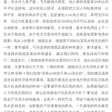
盛，洪水冲入资产败，飞灾横祸火烤堂。他人家的坟墓前50米以内
不可以选择地，这叫欺别人阴灵，会使阳世之别人纠纷案持续，心
神不安，纵使的风水学之地，也是被别人zui先占有过，再用无功功
率。无论大窑還是小窑，窑前或窑后500米以内不可以选地，全名是
火烧阴身，会使阳大家持续爆死。大井池塘，废水掉色周边上下一
百米不能选地，由于乾方水需清亮不能脏污。选择墓地需要考虑的
因素1.风水上的要求：陵园众多，陵园里不同的位置风水情况也都不
一样，要求越高，可供选择的陵园及墓的种类越少。要求越低，可
供选择的陵园及墓的种类越多。建议我们陪同，避免掉凶穴和死
穴，优选吉穴。2.根据您家所处的位置和出行方式，选出合适区域的
陵园，主要考虑出行方便。3.墓的种类，陵园内又分为传统立碑.艺
术立碑.卧碑.4.我们提倡“没有zui好的只有zui适合的”。因此建议选择
适合自家经济条件的墓地。墓园不要选在这些地方附近有高压线的
地方在选择墓地的时候一定要避开有高压线的地方，如果墓地的正
上方有高压线经过，那么这块墓地只怕是风水不好了!要知道，高压
线会产生强大的电磁场，会有不一样的气流，而这个磁场与墓地的
风水是相克的，会默默的干扰着墓地的风水。一旦墓地的风水被高