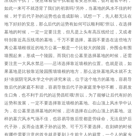
压线所干扰了，便意味着会干扰着逝者安息长眠，会对逝者不利，
如此一来可不就违背了我们的初衷吗?另外，当墓地的风水不佳的时
候，对于后代子孙的运势也会造成影响，试想一下，先人都无法在
地下好好的安息，那么后代的运势有如何可以顺利呢?所以，在选择
墓地的时候，一定一定要注意，但凡是上头有高压线经过，又或者
特别靠近高压线塔的墓地，千万不要选择。墓园不要选在这些地方
离公墓墙根很近的地方公墓一般是一个比较大的陵园，外围会有围
墙围起来，形成一个陵园。而我们在公墓里选择墓地的时候，还需
要注意一大风水禁忌——忌讳选择靠近墙根的位置。也就是说，如
果墓地是比较靠近陵园围墙墙根的地方，那么这块墓地风水就不太
好!依据阴宅风水学之中的讲究来说，位于这个地方的墓地，容易导
致后代的家庭不和谐，容易导致后代子孙家庭里争吵不断，容易发
生口角，也不利于后代的运势昌旺哦!所以，为了能够让后代有好的
运势和发展，一定不要选择靠近墙根的墓地。在山顶上风水学中认
为，在公墓里选择墓地的时候，忌讳选择在山的山顶上的墓地。这
样的墓穴风水气场不佳，也容易导致后世都是劳碌命，无法庇护后
代子孙，反而会连累子孙的运势。可千万不要选择。在刻碑的时候
有哪些需要注意的首先就是要刻上生前主人的籍贯，一个人的家乡