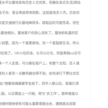
境水平比墓地具有历史人文优势，但确实亲近生活[网站
以给子孙、家业荣昌带来阴影。这就是地灵人杰。历史的
点是交通旅行比墓地麻烦多，路程远的可能性高，但在
与墓地相比，墓地客户的担心消失了。墓地和私墓的区
人别墅。因为一个是聚居地，另一个是独居生活，所以
饱了。100人吃的话，头可以分光，但是离锅zui近可
果一个人定居，可以躺在窗户上，有整个太阳，百人涌
里的人甚至一点散热器也得不到。如何进行下葬仪式实
仙"拽着棕绳缓缓学会放下，四平八稳以后，家属们须
上面，以后需放上一只碗，称为"衣工作"。那样做是以
命随时随地很有可能从墓葬里跑出去，跟随美女回家