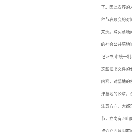
长青公墓
了。因此安葬的
鹤祥园公墓
种节哀顺变的对
万松公墓
来洗。购买墓地
万佛园公墓
的社会公共墓地
天津殡葬
记证书;市统一
天津寝园
这些证书文件的
怡静园公墓
内容，对墓地的
北仓公墓
津墓地的公章，
永安陵人文纪念园
注意方向，大都
永安陵
节，立向有24山
天津殡葬服务
点穴立向是阴宅