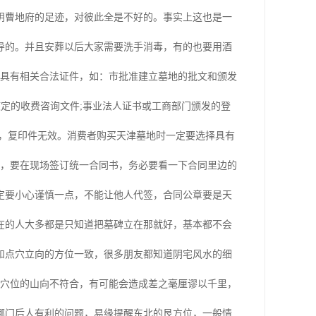
阴曹地府的足迹，对彼此全是不好的。事实上这也是一
导的。并且安葬以后大家需要洗手消毒，有的也要用酒
须具有相关合法证件，如：市批准建立墓地的批文和颁发
核定的收费咨询文件;事业法人证书或工商部门颁发的登
件，复印件无效。消费者购买天津墓地时一定要选择具有
询，要在现场签订统一合同书，务必要看一下合同里边的
定要小心谨慎一点，不能让他人代签，合同公章要是天
在的人大多都是只知道把墓碑立在那就好，基本都不会
和点穴立向的方位一致，很多朋友都知道阴宅风水的细
和坟地穴位的山向不符合，有可能会造成差之毫厘谬以千里，
哪门后人有利的问题，易缘提醒东北的艮方位，一般情