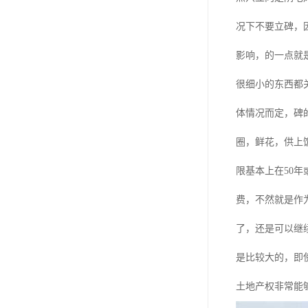
祥安寝园
况下不要立碑，
永安公墓
影响，的一点就
永安陵德孝园
很细小的东西都
永安墓园
体情况而定，碑
极乐园公墓
圈，鲜花，供上
林园公墓
限基本上在50年
龙凤园公墓
费，不然就是作
施孝生态文化陵园
了，还是可以继
风水园公墓
是比较大的，即
至善园公墓
土地产权非常能
永极陵园