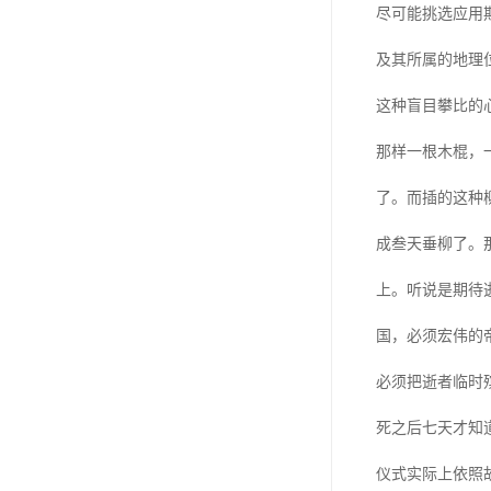
尽可能挑选应用
及其所属的地理
这种盲目攀比的
那样一根木棍，
了。而插的这种
成叁天垂柳了。
上。听说是期待
国，必须宏伟的
必须把逝者临时
死之后七天才知
仪式实际上依照