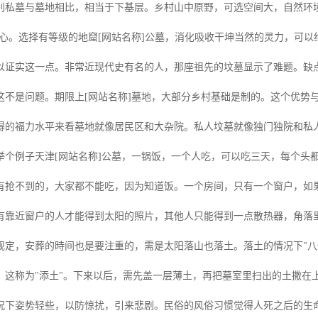
别私墓与墓地相比，相当于下基层。乡村山中原野，可选空间大，自然环
中心。选择有等级的地窟[网站名称]公墓，消化吸收干坤当然的灵力，可
以证实这一点。非常近现代史有名的人，那座祖先的坟墓显示了难题。缺
这不是问题。期限上[网站名称]墓地，大部分乡村基础是制的。这个优势
得的福力水平来看墓地就像居民区和大杂院。私人坟墓就像独门独院和私
个例子天津[网站名称]公墓，一锅饭，一个人吃，可以吃三天，每个头都吃
有抢不到的，大家都不能吃，因为知道饭。一个房间，只有一个窗户，如
有靠近窗户的人才能得到太阳的照片，其他人只能得到一点散热器，角落
规定，安葬的時间也是要注重的，需是太阳落山也落土。落土的情况下"八
，这称为"添土"。下来以后，需先盖一层薄土，再把墓室里扫出的土撒在
况下姿势轻些，以防惊扰，引来悲剧。民俗的风俗习惯觉得人死之后的生