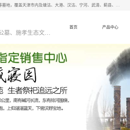
*主营范围：永安陵公墓,永乐园公墓,兰生园公墓,玉佛寺寝宫等墓地，覆盖天津市内及塘沽、大港、汉沽、宁河、武清、蓟县、静海、廊坊、北京、沧州等区域本中心由中国公墓网、天津公墓网、中国陵网、中国周易学会联合推举，我们的团队将会以优质的服务，竭诚为您服务，期待您的来电。
首页
产品中心
天津公墓、天津墓地、万寿园公墓、施孝生态文化陵园