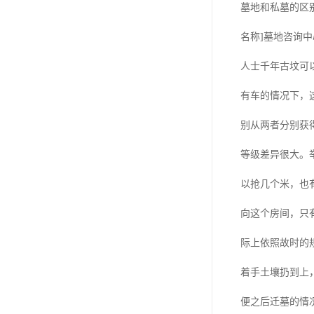
汊沽港林园
墓地和私墓的区
灵山宝塔
名称]墓地咨询
树葬
人士千年古坟可
永安陵园
有车的情况下，
沧州青县永安陵园
别从两者分别获
森林公墓
等级差异很大。举
兰生园公墓
以抢几个米，也
玉佛寺寝宫
向这个房间，只
永宁园公墓
际上依照故时的
元宝山庄
着手土壤扔到上
德慈塔陵
便之后迁墓的情