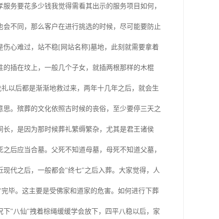
孝服务要花多少钱我觉得需看其出示的服务项目如何，
也会不同，那么客户在进行挑选的时候，尽可能要防止
伤心难过，站不稳[网站名称]墓地，此刻就需要拿着
性的插在坟上，一般几个子女，就插两根那样的木棍
洗礼以后都是渐渐地救过来，两年十几年之后，就会生
意思。殡葬的文化依照古时候的丧俗，至少要停三天之
间长，是因为那时候葬礼繁缛繁杂，尤其是君王诸侯
死之后应当合墓。父死不知道母墓，母死不知道父墓，
现代之后，一般都会"终七"之后入葬。大家觉得，人
天才完毕。这主要是受佛家和道家的危害。如何进行下葬
下"八仙"拽着棕绳缓缓学会放下，四平八稳以后，家