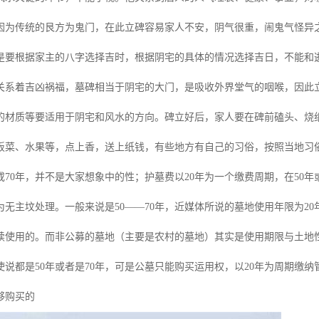
因为传统的艮方为鬼门，在此立碑容易家人不安，阴气很重，闹鬼气怪异
是要根据家主的八字选择吉时，根据阴宅的具体的情况选择吉日，不能和
关系着吉凶祸福，墓碑相当于阴宅的大门，是吸收外界堂气的咽喉，因此
的材质等要适用于阴宅和风水的方向。碑立好后，家人要在碑前磕头、烧
饭菜、水果等，点上香，送上纸钱，有些地方有自己的习俗，按照当地习
或70年，并不是大家想象中的性；护墓费以20年为一个缴费周期，在50年
为无主坟处理。一般来说是50——70年，近媒体所说的墓地使用年限为20
续使用的。而非公募的墓地（主要是农村的墓地）其实是使用期限与土地性
使说都是50年或者是70年，可是公墓只能购买运用权，以20年为周期缴
够购买的