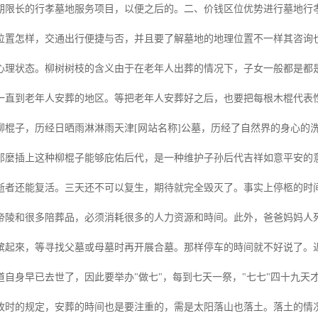
期限长的行孝墓地服务项目，以便之后的。二、价钱区位优势进行墓地行
位置怎样，交通出行便捷与否，并且要了解墓地的地理位置不一样其咨询
心理状态。柳树树枝的含义由于在老年人出葬的情况下，子女一般都是都是
一直到老年人安葬的地区。等把老年人安葬好之后，也要把每根木棍代表
柳棍子，历经日晒雨淋淋雨天津[网站名称]公墓，历经了自然界的身心的
那麼插上这种柳棍子能够庇佑后代，是一种维护子孙后代吉祥如意平安的
逝者还能复活。三天还不可以复生，期待就完全毁灭了。事实上停柩的时
帝陵和很多陪葬品，必须消耗很多的人力资源和時间。此外，爸爸妈妈人
殡起來，等寻找父墓或母墓时再开展合墓。那样停车的時间就不好说了。近
道自身早已去世了，因此要举办"做七"，每到七天一祭，"七七"四十九
故时的规定，安葬的時间也是要注重的，需是太阳落山也落土。落土的情况