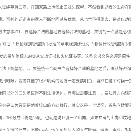
人需绕墓转三圈，在回家路上也禁止回过头探望。不然看到逝者的生命在
策。否则的话逝者的家人不断地回过头犹豫，总也舍不得离去，是难以劝
的注意事项1、要选择合法的墓地要选择合法的墓地，关键的一点就是必
许可证书;建设规划管理部门批准的墓地规划建设文书;物价行政管理部门
制发的带防伪标志的骨灰安放证书和火化证书等。这些文书文件必须是原
合法正规墓地。2、要签统一合同书当选择好合适的墓地之后，确认好咨
使用时限，或者其他字眼不明确的地方一定要搞明白，当然在这个时候一
合同以外的口头承诺得不到法律保护。有哪些需要注意一、要注意方向现
只会是认为只要是朝着坟口的方向就行，其实这是一个误区，首先立碑要
向，360分成24份是15度，也就是说15度一个山向，如果立碑的山向
风水关键的环节，不能小视。他关系到后人的人气旺衰、健康、事业，对