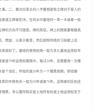
之事。二、要对应家主的八字要想避免立碑对于家人的
逝者或立碑者犯冲。在风水中墓地的一草一木或者一些
立碑的方向不可随意。碑的高低，碑上的图案要根据具
纸、燃放，以表示敬意，然后按照传统的习俗献上花
俗来就好了。墓地的使用权限一般为多久墓地运用权年
或者是70年运用权期限中，每过20年，还需要再一次缴
年是个误区，所指的是20年为一个缴费周期，把钱缴
质的年限有关一般为50年或者70年。这两者的区别还
纳管理费，非公墓所购买是土地所有权或土地运用权至于