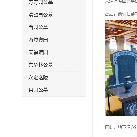
天津万寿园公墓
万寿园公墓
然后，他们把菊
清颐园公墓
西园公墓
西城寝园
天福陵园
东华林公墓
永定塔陵
果园公墓
梦境园公墓
如意公墓
天津长安公墓
因此，地下洞穴