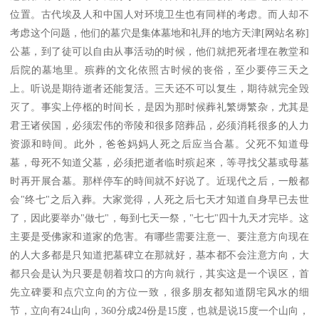
位置。古代埃及人和中国人对环境卫生也有同样的考虑。而人却不
考虑这个问题，他们的墓穴是集体墓地和礼拜的地方天津[网站名称]
公墓，到了徒可以自由从事活动的时候，他们就把死者埋在教堂和
后院的墓地里。殡葬的文化依照古时候的丧俗，至少要停三天之
上。听说是期待逝者还能复活。三天还不可以复生，期待就完全毁
灭了。事实上停柩的时间长，是因为那时候葬礼繁缛繁杂，尤其是
君王诸侯国，必须宏伟的帝陵和很多陪葬品，必须消耗很多的人力
资源和時间。此外，爸爸妈妈人死之后应当合墓。父死不知道母
墓，母死不知道父墓，必须把逝者临时殡起來，等寻找父墓或母墓
时再开展合墓。那样停车的時间就不好说了。近现代之后，一般都
会"终七"之后入葬。大家觉得，人死之后七天才知道自身早已去世
了，因此要举办"做七"，每到七天一祭，"七七"四十九天才完毕。这
主要是受佛家和道家的危害。有哪些需要注意一、要注意方向现在
的人大多都是只知道把墓碑立在那就好，基本都不会注意方向，大
都只会是认为只要是朝着坟口的方向就行，其实这是一个误区，首
先立碑要和点穴立向的方位一致，很多朋友都知道阴宅风水的细
节，立向有24山向，360分成24份是15度，也就是说15度一个山向，