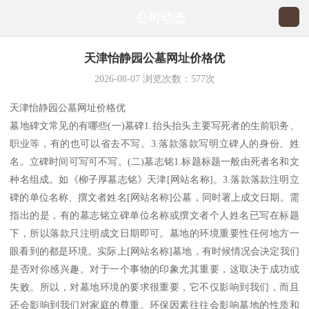
公司动态
天津怡静园公墓网址价格优
2026-08-07
浏览次数：
577
次
天津怡静园公墓网址价格优
墓地碑文常见的有哪些(一)墓碑1.抬头抬头主要写死者的生前职务、
职业等，有的也可以省去不写。3.落款落款写明立碑人的身份、姓
名。立碑时间可写可不写。(二)墓志铭1.标题标题一般由死者名和文
种名组成。如《柳子厚墓志铭》天津[网站名称]。3.落款落款注明立
碑的单位名称、撰文者姓名[网站名称]公墓，同时署上成文日期。需
指出的是，有的墓志铭立碑单位名称或撰文者个人姓名已写在标题
下，所以落款只注明成文日期即可。墓地的环境重要性任何地方一
眼看到的都是环境。实际上[网站名称]墓地，有时候情况会决定我们
是否对你感兴趣。对于一个事物的印象尤其重要，这取决于成功或
失败。所以，对墓地环境的要求很重要，它不仅影响到我们，而且
还会影响到我们对家庭的尊重。环保因素往往会影响墓地的性质和