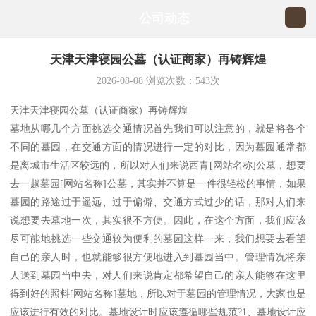
公司动态
天津天津寝园公墓（认证商家）再铸辉煌
2026-08-08
浏览次数：
543
次
天津天津寝园公墓（认证商家）再铸辉煌
墓地从哪几个方面挑选交通情况首先我们可以注意的，就是将各个
不同的墓园，在交通方面的情况进行一定的对比，因为墓园通常都
是离城市生活区较远的，所以对人们来说西青[网站名称]公墓，想要
去一趟墓园[网站名称]公墓，其实并不算是一件很轻松的事情，如果
墓园的路途过于遥远、过于偏僻、交通方式过少的话，那对人们来
说想要去墓地一次，其实很不方便。因此，在这个方面，我们应该
尽可能地挑选一些交通较为便利的墓园这样一来，我们想要去看望
自己的亲人时，也就能够很方便地进入到墓园当中。管理情况将亲
人送到墓园当中去，对人们来说肯定都希望自己的亲人能够在这里
得到好的照料[网站名称]墓地，所以对于墓园的管理情况，大家也是
应该进行有效的对比。墓地设计时应该遵循哪些规范?1、墓地设计应