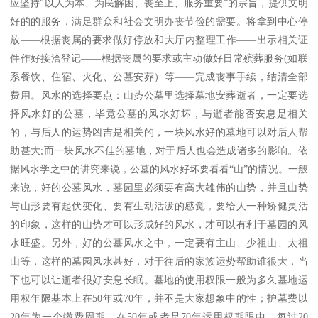
应坚持“以人为本、为民解困、丧至上、服务重要”的宗旨，提供文明
好的的服务，满足群众和社会文明办丧节俭的需要。将拿到中心停
放——根据丧属的要求做好停放和大厅内整理工作——出示相关证
件作好接洽登记——根据丧属的要求或主动做好日常殡葬服务(如联
系餐饮、住宿、火化、公墓安葬）等——完成丧事手续，结清全部
费用。风水的选择要点：山势公墓里选择墓地安葬逝者，一定要选
择风水好的公墓，毕竟公墓的风水好坏，与逝者能否安息是相关
的，与后人的运势凶吉是相关的，一块风水好的墓地可以对后人帮
助甚大;而一块风水不佳的墓地，对于后人也会造成诸多的影响。依
据风水学之中的讲究来说，公墓的风水好坏要看看“山”的情况。一般
来说，好的公墓风水，墓园里必须要有高大雄伟的山势，并且山势
与山形要有起伏变化、要有生动活泼的感觉，要给人一种矫健灵活
的印象，这样的山势才可以形成好的风水，才可以有利于墓园的风
水旺盛。另外，好的公墓风水之中，一定要有主山、少祖山、太祖
山等，这样的墓园风水甚好，对于往后的家族运势帮助谁很大，当
下也可以让逝者很好安息长眠。墓地的使用权限一般为多久墓地运
用权年限基本上在50年或70年，并不是大家想象中的性；护墓费以
20年为一个缴费周期，在50年或者是70年运用权期限中，每过20