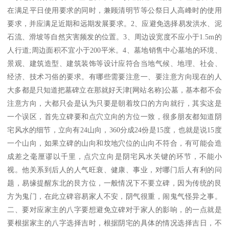
在满足平日使用要求的同时，兼顾清明节等公祭日人高峰时的使用
要求，并应满足近期和远期发展要求。2、应避免选择易发洪水、泥
石流、滑坡等自然灾害频发的位置。3、周边设宽度不应小于1.5m的
人行道;周边面积不宜小于200平米。4、墓地销售中心墓地的环境、
景观、建筑造型、建筑装饰等设计应符合当地气候、地理、社会、
经济、技术习俗的要求。有哪些需要注意一、要注意方向现在的人
大多都是只知道把墓碑立在那就好天津[网站名称]公墓，基本都不会
注意方向，大都只会是认为只要是朝着坟口的方向就行，其实这是
一个误区，首先立碑要和点穴立向的方位一致，很多朋友都知道阴
宅风水的细节，立向有24山向，360分成24份是15度，也就是说15度
一个山向，如果立碑的山向和坟地穴位的山向不符合，有可能会造
成差之毫厘谬以千里，点穴立向是阴宅风水关键的环节，不能小
视。他关系到后人的人气旺衰、健康、事业，对哪门后人有利的问
题，易缘提醒东北的艮方位，一般情况下不要立碑，因为传统的艮
方为鬼门，在此立碑容易家人不安，阴气很重，闹鬼气怪异之事。
二、要对应家主的八字要想避免立碑对于家人的影响，的一点就是
要根据家主的八字选择吉时，根据阴宅的具体的情况选择吉日，不