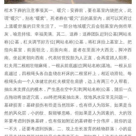
棺木下葬的注意事项其一、暖穴：安葬前，要在墓室内烧把火，此
谓“暖穴”，别名“暖窝”。死者葬在“暖穴”后的墓室内，就可以冥府过
上溫暖舒服的日常生活了。一部分地域暖穴后会朝墓室内倒些草
灰，喻意持续、幸福美满。其二、送葬：送葬团队赶到公墓[网站名
称]公墓，杠夫调节好方位[网站名称]公墓，将杠床抬上墓室上。把
指向墓室，前面朝北，后面向南。逝者在里面冲大西北，脚冲西
南。坐起來朝向西南，代表转世投胎为人正直，会再度踏人阳界。
杠夫用二根粗壮细麻绳，一根从前底越过[网站名称]墓地。一根从后
底越过，四根绳头各自盘绕在杆床的二根竖杆上，相近动滑轮。每
根绳头由一个人体健壮的杠夫横背在肩膀，边上有两三个人帮着。
抽出来支撑点的横木，产生悬在空中天津[网站名称]公墓，随后一点
点拖动将放进穴底，zui终把绳索抽出来。坟地风水应常见问题一、
墓碑损害：墓碑损伤有些是当然毁坏，也有些人为毁坏。如果是当
然的风化层，小的纹、裂能够忽略。但如果是人为因素的、大的毁
坏要考虑到拆换墓碑，也有假如附近的墓碑都十分伟岸，就你的这
一不大，还要考虑到拆换。二、坟上生长发育的植物群落：小的盆