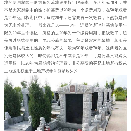
地的使用权限一般为多久墓地运用权年限基本上在50年或70年，并
不是大家想象中的性；护墓费以20年为一个缴费周期，在50年或者
是70年运用权期限中，每过20年，还需要再一次缴费，不然就是作
为无主坟处理。一般来说是50——70年，近媒体所说的墓地使用年
限为20年是个误区，所指的是20年为一个缴费周期，把钱缴了，还
是可以继续使用的。而非公募的墓地（主要是农村的墓地）其实是
使用期限与土地性质的年限有关一般为50年或者70年。这两者的区
别还是比较大的，即使说都是50年或者是70年，可是公墓只能购买
运用权，以20年为周期缴纳管理费，非公墓所购买是土地所有权或
土地运用权至于土地产权非常能够购买的