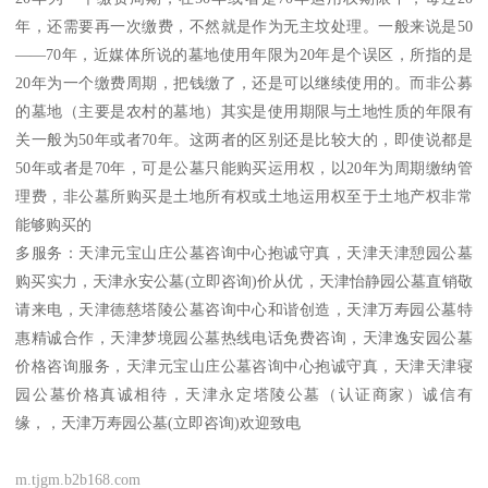
年，还需要再一次缴费，不然就是作为无主坟处理。一般来说是50
——70年，近媒体所说的墓地使用年限为20年是个误区，所指的是
20年为一个缴费周期，把钱缴了，还是可以继续使用的。而非公募
的墓地（主要是农村的墓地）其实是使用期限与土地性质的年限有
关一般为50年或者70年。这两者的区别还是比较大的，即使说都是
50年或者是70年，可是公墓只能购买运用权，以20年为周期缴纳管
理费，非公墓所购买是土地所有权或土地运用权至于土地产权非常
能够购买的
多服务：天津元宝山庄公墓咨询中心抱诚守真，天津天津憩园公墓
购买实力，天津永安公墓(立即咨询)价从优，天津怡静园公墓直销敬
请来电，天津德慈塔陵公墓咨询中心和谐创造，天津万寿园公墓特
惠精诚合作，天津梦境园公墓热线电话免费咨询，天津逸安园公墓
价格咨询服务，天津元宝山庄公墓咨询中心抱诚守真，天津天津寝
园公墓价格真诚相待，天津永定塔陵公墓（认证商家）诚信有
缘，，天津万寿园公墓(立即咨询)欢迎致电
m.tjgm.b2b168.com