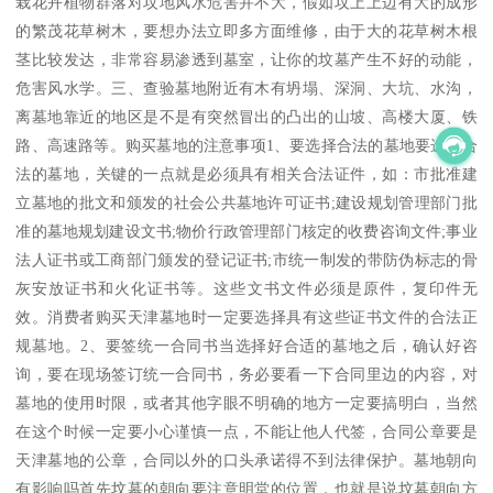
栽花卉植物群落对坟地风水危害并不大，假如坟上上边有大的成形
的繁茂花草树木，要想办法立即多方面维修，由于大的花草树木根
茎比较发达，非常容易渗透到墓室，让你的坟墓产生不好的动能，
危害风水学。三、查验墓地附近有木有坍塌、深洞、大坑、水沟，
离墓地靠近的地区是不是有突然冒出的凸出的山坡、高楼大厦、铁
路、高速路等。购买墓地的注意事项1、要选择合法的墓地要选择合
法的墓地，关键的一点就是必须具有相关合法证件，如：市批准建
立墓地的批文和颁发的社会公共墓地许可证书;建设规划管理部门批
准的墓地规划建设文书;物价行政管理部门核定的收费咨询文件;事业
法人证书或工商部门颁发的登记证书;市统一制发的带防伪标志的骨
灰安放证书和火化证书等。这些文书文件必须是原件，复印件无
效。消费者购买天津墓地时一定要选择具有这些证书文件的合法正
规墓地。2、要签统一合同书当选择好合适的墓地之后，确认好咨
询，要在现场签订统一合同书，务必要看一下合同里边的内容，对
墓地的使用时限，或者其他字眼不明确的地方一定要搞明白，当然
在这个时候一定要小心谨慎一点，不能让他人代签，合同公章要是
天津墓地的公章，合同以外的口头承诺得不到法律保护。墓地朝向
有影响吗首先坟墓的朝向要注意明堂的位置，也就是说坟墓朝向方