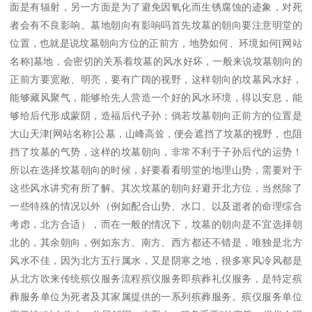
面是有辐射，另一方面是为了避免因氧化而生锈腐蚀的迹象，对死
者会有不良影响。墓地朝向有影响吗首先坟墓的朝向要注意明堂的
位置，也就是说坟墓朝向方位的正前方，地势如何、环境如何[网站
名称]墓地，会密切的关系着坟墓的风水好坏，一般来说坟墓朝向的
正前方要宽敞、明亮，要有广阔的视野，这样朝向的坟墓风水好，
能够藏风聚气，能够给先人营造一个好的风水环境，得以安息，能
够给后代形成蒙阴，造福后代子孙；倘若坟墓朝向正前方的位置是
大山天津[网站名称]公墓，山峰高耸，便会遮挡了坟墓的视野，也阻
挡了坟墓的气势，这样的坟墓朝向，非常不利于子孙后代的运势！
所以在选择坟墓朝向的时候，好要看看明堂的地理山势，需要对于
这些风水讲究有所了解。其次坟墓的朝向好避开北方位，当然除了
一些特殊的情况以外（例如配合山势、水口、以及逝者的命理综合
考虑，北方合适），而在一般的情况下，坟墓的朝向是不宜选择朝
北的，其余朝向，例如东方、南方、西方都还不错是，唯独是北方
风水不佳，因为北方五行属水，又是阴寒之地，很多寒风冷风都是
从北方吹来传统殡仪服务流程殡仪服务即殡葬礼仪服务，是特定殡
葬服务单位为死者及其家属提供的一系列殡葬服务。殡仪服务单位