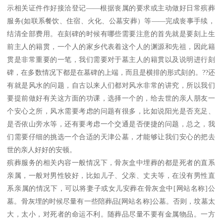
示相关证件作好接洽登记——根据丧属的要求或主动做好日常殡葬
服务(如联系餐饮、住宿、火化、公墓安葬）等——完成丧事手续，
结清全部费用。在刻碑的时候有哪些需要注意的首先就是要刻上生
前主人的籍贯，一个人的家乡代表着这个人的渊源和先祖，因此籍
贯是非常重要的一笔，我们需要对于墓主人的籍贯以及说明进行刻
碑，在多数情况下都是在墓碑的上端，而且是横排的形式刻的。??还
有就是风水的问题，自古以来人们都对风水非常的讲究，所以我们
要提前做好有关这方面的功课，选择一个的，给去世的亲人朋友一
个安心之所，风水需要考虑的问题有很多，比如说阳光是否充足、
是否依山旁水等，还有要考虑一个交通是否便捷的问题，总之，我
们需要仔细的挑选一个合适的天津公墓，才能够让我们安心的把去
世的亲人好好的安顿。
殡葬服务的相关内容一般情况下，骨灰盒中埋葬的都是死者的直系
亲属，一般对男性较好，比如儿子、父亲、丈夫等，在没有男性直
系亲属的情况下，可以将妻子或女儿安葬在骨灰盒中[网站名称]公
墓。骨灰埋的时候尽量有一些陪葬品[网站名称]公墓。否则，坟墓太
大，太小，对死者的命运不利。随葬品尽量不要有金属物品。一方