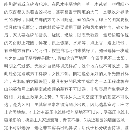
能和逝者或立碑者犯冲。在风水中墓地的一草一木或者一些很细小
的东西都关系着吉凶祸福，墓碑相当于阴宅的大门，是吸收外界堂
气的咽喉，因此立碑的方向不可随意。碑的高低，碑上的图案要根
据具体情况而定，碑的材质等要适用于阴宅和风水的方向。碑立好
后，家人要在碑前磕头、烧纸、燃放，以表示敬意，然后按照传统
的习俗献上花圈，鲜花，供上饭菜、水果等，点上香，送上纸钱，
有些地方有自己的习俗，按照当地习俗来就好了。如何选择一块适
合之岛1.由于墓葬便是阴地，假如这方面地区一年四季见不上太阳，
叫阴之气过盛。无论外自然环境怎样好，这个地方也不可以选，选
此处必定造成男丁稀缺，女性抑郁。阴宅也必须好的太阳光照射标
准，有和睦的太阳映照，是具有好的风水学标准之一;2.工程建筑在
山的菱角网上的墓室或峰顶的墓葬不可以选，非常容易产生劳碌之
凶相，乃至是败家女之势。3.有冰从头上高空流下来的墓室不可以
选，是为凶相，主其家里常常得病弱小出現，因此选墓室时，应防
止这类地貌。4.上边有高压电线根据的墓地不可以选，受高压电线电
磁场影响，挑选主人家运衰落，青黄不接。5.挨近墓园的墙面区域一
定不可以选择，选之非常容易出现异议，后代子孙分歧会持续。墓