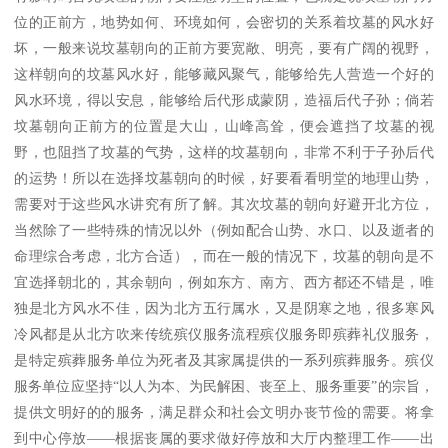
位的正前方，地势如何、环境如何，会密切的关系着坟墓的风水好
坏，一般来说坟墓朝向的正前方要宽敞、明亮，要有广阔的视野，
这样朝向的坟墓风水好，能够藏风聚气，能够给先人营造一个好的
风水环境，得以安息，能够给后代形成蒙阴，造福后代子孙；倘若
坟墓朝向正前方的位置是大山，山峰高耸，便会遮挡了坟墓的视
野，也阻挡了坟墓的气势，这样的坟墓朝向，非常不利于子孙后代
的运势！所以在选择坟墓朝向的时候，好要看看明堂的地理山势，
需要对于这些风水讲究有所了解。其次坟墓的朝向好避开北方位，
当然除了一些特殊的情况以外（例如配合山势、水口、以及逝者的
命理综合考虑，北方合适），而在一般的情况下，坟墓的朝向是不
宜选择朝北的，其余朝向，例如东方、南方、西方都还不错是，唯
独是北方风水不佳，因为北方五行属水，又是阴寒之地，很多寒风
冷风都是从北方吹来传统殡仪服务流程殡仪服务即殡葬礼仪服务，
是特定殡葬服务单位为死者及其家属提供的一系列殡葬服务。殡仪
服务单位应坚持“以人为本、为民解困、丧至上、服务重要”的宗旨，
提供文明好的的服务，满足群众和社会文明办丧节俭的需要。将拿
到中心停放——根据丧属的要求做好停放和大厅内整理工作——出