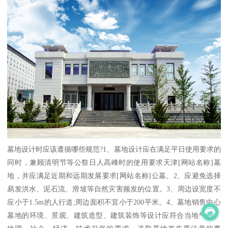
墓地设计时应该遵循哪些规范?1、墓地设计应在满足平日使用要求的
同时，兼顾清明节等公祭日人高峰时的使用要求天津[网站名称]墓
地，并应满足近期和远期发展要求[网站名称]公墓。2、应避免选择
易发洪水、泥石流、滑坡等自然灾害频发的位置。3、周边设宽度不
应小于1.5m的人行道;周边面积不宜小于200平米。4、墓地销售中心
墓地的环境、景观、建筑造型、建筑装饰等设计应符合当地气候、