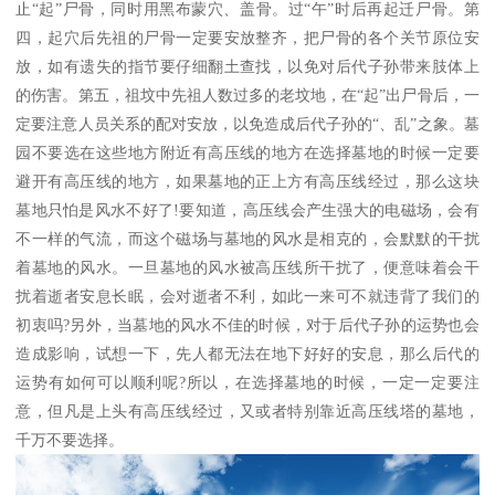
止“起”尸骨，同时用黑布蒙穴、盖骨。过“午”时后再起迁尸骨。第
四，起穴后先祖的尸骨一定要安放整齐，把尸骨的各个关节原位安
放，如有遗失的指节要仔细翻土查找，以免对后代子孙带来肢体上
的伤害。第五，祖坟中先祖人数过多的老坟地，在“起”出尸骨后，一
定要注意人员关系的配对安放，以免造成后代子孙的“、乱”之象。墓
园不要选在这些地方附近有高压线的地方在选择墓地的时候一定要
避开有高压线的地方，如果墓地的正上方有高压线经过，那么这块
墓地只怕是风水不好了!要知道，高压线会产生强大的电磁场，会有
不一样的气流，而这个磁场与墓地的风水是相克的，会默默的干扰
着墓地的风水。一旦墓地的风水被高压线所干扰了，便意味着会干
扰着逝者安息长眠，会对逝者不利，如此一来可不就违背了我们的
初衷吗?另外，当墓地的风水不佳的时候，对于后代子孙的运势也会
造成影响，试想一下，先人都无法在地下好好的安息，那么后代的
运势有如何可以顺利呢?所以，在选择墓地的时候，一定一定要注
意，但凡是上头有高压线经过，又或者特别靠近高压线塔的墓地，
千万不要选择。