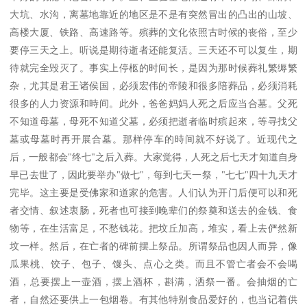
大坑、水沟，离墓地靠近的地区是不是有突然冒出的凸出的山坡、
高楼大厦、铁路、高速路等。殡葬的文化依照古时候的丧俗，至少
要停三天之上。听说是期待逝者还能复活。三天还不可以复生，期
待就完全毁灭了。事实上停柩的时间长，是因为那时候葬礼繁缛繁
杂，尤其是君王诸侯国，必须宏伟的帝陵和很多陪葬品，必须消耗
很多的人力资源和時间。此外，爸爸妈妈人死之后应当合墓。父死
不知道母墓，母死不知道父墓，必须把逝者临时殡起來，等寻找父
墓或母墓时再开展合墓。那样停车的時间就不好说了。近现代之
后，一般都会"终七"之后入葬。大家觉得，人死之后七天才知道自身
早已去世了，因此要举办"做七"，每到七天一祭，"七七"四十九天才
完毕。这主要是受佛家和道家的危害。人们认为开门后便可以和死
者交情、叙述衷肠，死者也可接到晚辈们的祭奠和送去的金钱、食
物等，在生活富足，不愁钱花。把坟丘加高，堆实，看上去俨然新
坟一样。然后，在亡者的碑前摆上祭品。所谓祭品也因人而异，像
瓜果桃、饺子、包子、馒头、点心之类。而且不管亡者会不会喝
酒，总要摆上一壶酒，摆上酒杯，斟满，洒祭一番。会抽烟的亡
者，自然还要供上一包烟卷。有其他特别食品爱好的，也当记着供