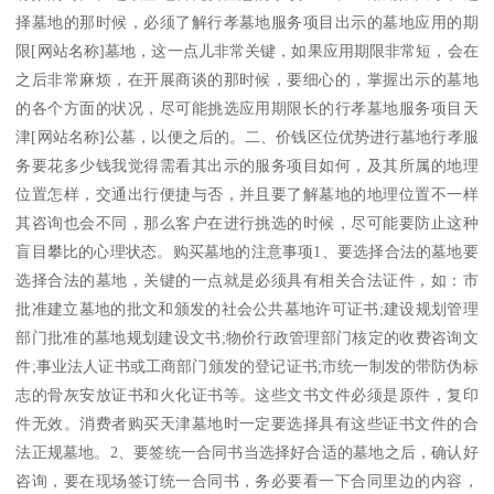
择墓地的那时候，必须了解行孝墓地服务项目出示的墓地应用的期
限[网站名称]墓地，这一点儿非常关键，如果应用期限非常短，会在
之后非常麻烦，在开展商谈的那时候，要细心的，掌握出示的墓地
的各个方面的状况，尽可能挑选应用期限长的行孝墓地服务项目天
津[网站名称]公墓，以便之后的。二、价钱区位优势进行墓地行孝服
务要花多少钱我觉得需看其出示的服务项目如何，及其所属的地理
位置怎样，交通出行便捷与否，并且要了解墓地的地理位置不一样
其咨询也会不同，那么客户在进行挑选的时候，尽可能要防止这种
盲目攀比的心理状态。购买墓地的注意事项1、要选择合法的墓地要
选择合法的墓地，关键的一点就是必须具有相关合法证件，如：市
批准建立墓地的批文和颁发的社会公共墓地许可证书;建设规划管理
部门批准的墓地规划建设文书;物价行政管理部门核定的收费咨询文
件;事业法人证书或工商部门颁发的登记证书;市统一制发的带防伪标
志的骨灰安放证书和火化证书等。这些文书文件必须是原件，复印
件无效。消费者购买天津墓地时一定要选择具有这些证书文件的合
法正规墓地。2、要签统一合同书当选择好合适的墓地之后，确认好
咨询，要在现场签订统一合同书，务必要看一下合同里边的内容，