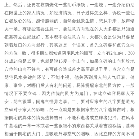
上。然后，还要在坟前烧化一些阴币纸钱，一边烧，一边介绍仍活
在阳世上的家人情况，如经济情况，日子过得怎么样，诉说一些让
亡者放心的话。感情脆弱的，自然会触景生情，悲从中来，放声恸
哭一场。有哪些需要注意一、要注意方向现在的人大多都是只知道
把墓碑立在那就好，基本都不会注意方向，大都只会是认为只要是
朝着坟口的方向就行，其实这是一个误区，首先立碑要和点穴立向
的方位一致，很多朋友都知道阴宅风水的细节，立向有24山向，360
分成24份是15度，也就是说15度一个山向，如果立碑的山向和坟地
穴位的山向不符合，有可能会造成差之毫厘谬以千里，点穴立向是
阴宅风水关键的环节，不能小视。他关系到后人的人气旺衰、健
康、事业，对哪门后人有利的问题，易缘提醒东北的艮方位，一般
情况下不要立碑，因为传统的艮方为鬼门，在此立碑容易家人不
安，阴气很重，闹鬼气怪异之事。二、要对应家主的八字要想避免
立碑对于家人的影响，的一点就是要根据家主的八字选择吉时，根
据阴宅的具体的情况选择吉日，不能和逝者或立碑者犯冲。在风水
中墓地的一草一木或者一些很细小的东西都关系着吉凶祸福，墓碑
相当于阴宅的大门，是吸收外界堂气的咽喉，因此立碑的方向不可