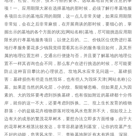
地理、社会、经济、技术习俗的要求。选取墓地首先要注意的事
项！一、应用期限大家在选择墓地的那时候，必须了解行孝墓地服
务项目出示的墓地应用的期限，这一点儿非常关键，如果应用期限
非常短，会在之后非常麻烦，在开展商谈的那时候，要细心的，掌
握出示的墓地的各个方面的状况[网站名称]墓地，尽可能挑选应用期
限长的行孝墓地服务项目，以便之后的。二、价钱区位优势进行墓
地行孝服务要花多少钱我觉得需看其出示的服务项目如何，及其所
属的地理位置怎样，交通出行便捷与否，并且要了解墓地的地理位
置不一样其咨询也会不同，那么客户在进行挑选的时候，尽可能要
防止这种盲目攀比的心理状态。坟地风水应常见问题一、墓碑损
害：墓碑损伤有些是当然毁坏，也有些人为毁坏天津[网站名称]公
墓。如果是当然的风化层，小的纹、裂能够忽略。但如果是人为因
素的、大的毁坏要考虑到拆换墓碑，也有假如附近的墓碑都十分伟
岸，就你的这一不大，还要考虑到拆换。二、坟上生长发育的植物
群落：小的盆栽花卉植物群落对坟地风水危害并不大，假如坟上上
边有大的成形的繁茂花草树木，要想办法立即多方面维修，由于大
的花草树木根茎比较发达，非常容易渗透到墓室，让你的坟墓产生
不好的动能，危害风水学。三、查验墓地附近有木有坍塌、深洞、