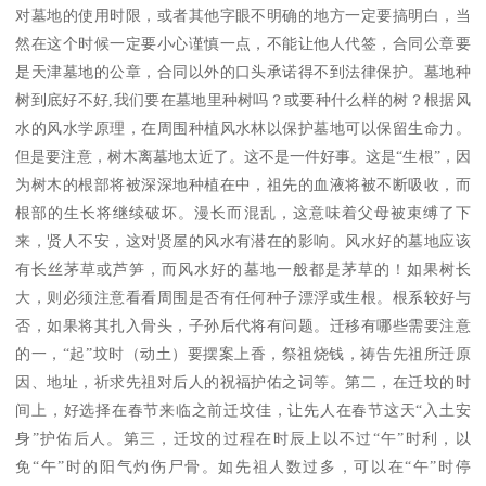
对墓地的使用时限，或者其他字眼不明确的地方一定要搞明白，当
然在这个时候一定要小心谨慎一点，不能让他人代签，合同公章要
是天津墓地的公章，合同以外的口头承诺得不到法律保护。墓地种
树到底好不好,我们要在墓地里种树吗？或要种什么样的树？根据风
水的风水学原理，在周围种植风水林以保护墓地可以保留生命力。
但是要注意，树木离墓地太近了。这不是一件好事。这是“生根”，因
为树木的根部将被深深地种植在中，祖先的血液将被不断吸收，而
根部的生长将继续破坏。漫长而混乱，这意味着父母被束缚了下
来，贤人不安，这对贤屋的风水有潜在的影响。风水好的墓地应该
有长丝茅草或芦笋，而风水好的墓地一般都是茅草的！如果树长
大，则必须注意看看周围是否有任何种子漂浮或生根。根系较好与
否，如果将其扎入骨头，子孙后代将有问题。迁移有哪些需要注意
的一，“起”坟时（动土）要摆案上香，祭祖烧钱，祷告先祖所迁原
因、地址，祈求先祖对后人的祝福护佑之词等。第二，在迁坟的时
间上，好选择在春节来临之前迁坟佳，让先人在春节这天“入土安
身”护佑后人。第三，迁坟的过程在时辰上以不过“午”时利，以
免“午”时的阳气灼伤尸骨。如先祖人数过多，可以在“午”时停