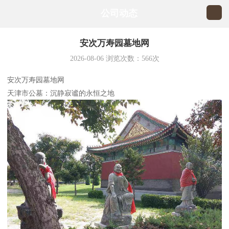
公司动态
安次万寿园墓地网
2026-08-06
浏览次数：
566
次
安次万寿园墓地网
天津市公墓：沉静寂谧的永恒之地