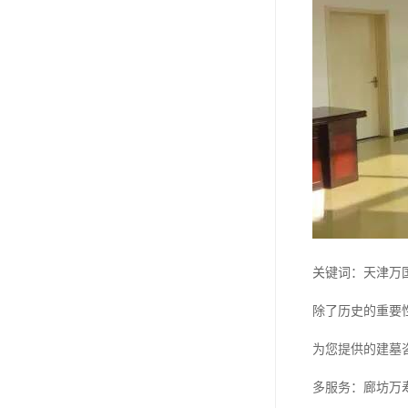
长青公墓
鹤祥园公墓
万松公墓
万佛园公墓
天津殡葬
天津寝园
怡静园公墓
北仓公墓
关键词：天津万
永安陵人文纪念园
除了历史的重要
永安陵
为您提供的建墓
天津殡葬服务
多服务：廊坊万