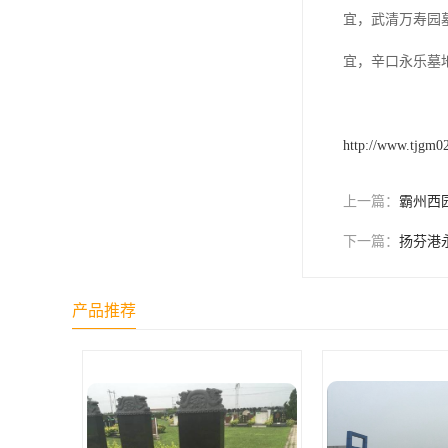
祥安寝园
宜，武清万寿园
永安公墓
宜，辛口永乐墓
永安陵德孝园
永安墓园
http://www.tjgm0
极乐园公墓
上一篇：
霸州西
林园公墓
下一篇：
扬芬港
龙凤园公墓
施孝生态文化陵园
产品推荐
风水园公墓
至善园公墓
永极陵园