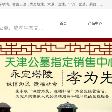
*主营范围：永安陵公墓,永乐园公墓,兰生园公墓,玉佛寺寝宫等墓地，覆盖天津市内及塘沽、大港、汉沽、宁河、武清、蓟县、静海、廊坊、北京、沧州等区域本中心由中国公墓网、天津公墓网、中国陵网、中国周易学会联合推举，我们的团队将会以优质的服务，竭诚为您服务，期待您的来电。
首页
产品中心
天津公墓、天津墓地、万寿园公墓、施孝生态文化陵园