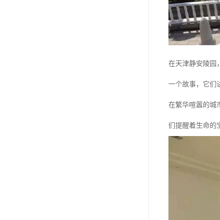
汊沽港林园
灵山宝塔
树葬
在天津静安陵园
永安陵园
一个故事，它们
沧州青县永安陵园
在繁华喧嚣的城
森林公墓
兰生园公墓
们提醒着生命的
玉佛寺寝宫
永宁园公墓
元宝山庄
德慈塔陵