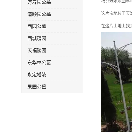
扬芬港永乐园墓
万寿园公墓
这片宝地位于天
清颐园公墓
在这片土地上找
西园公墓
西城寝园
天福陵园
东华林公墓
永定塔陵
果园公墓
梦境园公墓
如意公墓
天津长安公墓