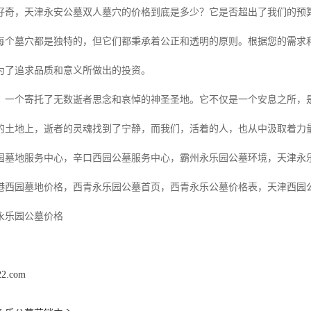
好奇，天津永安公墓双人墓穴的价格到底是多少？它是否超出了我们的预
每个墓穴都是独特的，但它们都秉承着公正和透明的原则。根据您的需求
为了追求品质和意义所做出的投资。
，一个寄托了无数逝者思念和哀悼的神圣圣地。它不仅是一个安息之所，
的土地上，逝者的灵魂找到了宁静，而我们，活着的人，也从中汲取着力
园墓地服务中心，辛口西园公墓服务中心，霸州永乐园公墓环境，天津永
港西园墓地价格，西青永乐园公墓首页，西青永乐公墓价格表，天津西园
永乐园公墓价格
22.com