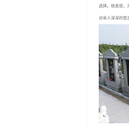
长青公墓
选择。他发现，
鹤祥园公墓
对亲人深深的思
万松公墓
万佛园公墓
天津殡葬
天津寝园
怡静园公墓
北仓公墓
永安陵人文纪念园
永安陵
天津殡葬服务