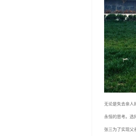
汊沽港林园
灵山宝塔
树葬
永安陵园
沧州青县永安陵园
森林公墓
兰生园公墓
玉佛寺寝宫
永宁园公墓
无论是失去亲人
元宝山庄
永恒的思考。选
德慈塔陵
张三为了实现父