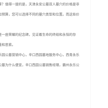
算？值得一提的是，天津永安公墓双人墓穴的价格是非
和预算，您可以选择不同的墓穴类型和位置。而这些价
是一座荣耀的纪念碑，见证着生命的终结和永恒的存
量和思索。
乐园公墓营销中心，辛口西园墓地服务中心，西青永乐
公墓为什么便宜，辛口西园公墓销售经理，霸州永乐公