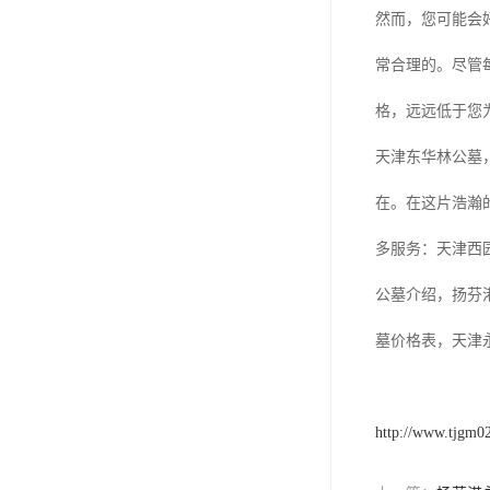
祥安寝园
然而，您可能会
永安公墓
常合理的。尽管
永安陵德孝园
格，远远低于您
永安墓园
天津东华林公墓
极乐园公墓
在。在这片浩瀚
林园公墓
多服务：天津西
龙凤园公墓
公墓介绍，扬芬
施孝生态文化陵园
墓价格表，天津
风水园公墓
至善园公墓
http://www.tjgm0
永极陵园