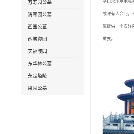
辛口永乐墓地服
万寿园公墓
或许有人会问，
清颐园公墓
属提供一个安详
西园公墓
西城寝园
重要。
天福陵园
东华林公墓
永定塔陵
果园公墓
梦境园公墓
如意公墓
天津长安公墓