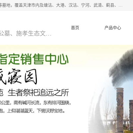
*主营范围：永安陵公墓,永乐园公墓,兰生园公墓,玉佛寺寝宫等墓地，覆盖天津市内及塘沽、大港、汉沽、宁河、武清、蓟县、静海、廊坊、北京、沧州等区域本中心由中国公墓网、天津公墓网、中国陵网、中国周易学会联合推举，我们的团队将会以优质的服务，竭诚为您服务，期待您的来电。
首页
产品中心
天津公墓、天津墓地、万寿园公墓、施孝生态文化陵园