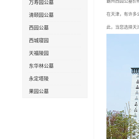
霸州西园公墓价
万寿园公墓
在天津，有许多
清颐园公墓
此，当您选择天
西园公墓
西城寝园
天福陵园
东华林公墓
永定塔陵
果园公墓
梦境园公墓
如意公墓
天津长安公墓