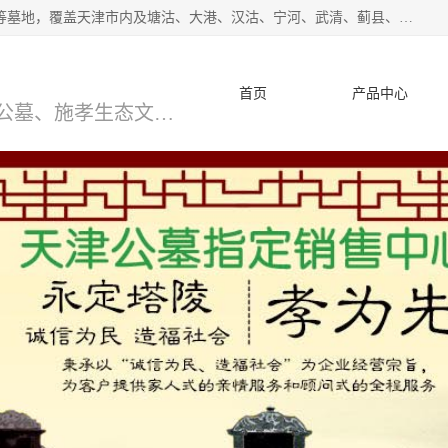
*主营范围：永安陵公墓,永乐园公墓,兰生园公墓,玉佛寺寝宫等墓地，覆盖天津市内及塘沽、大港、汉沽、宁河、武清、蓟县、静海、廊坊、北京、沧州等区域本中心由中国公墓网、天津公墓网、中国陵网、中国周易学会联合推举，我们的团队将会以优质的服务，竭诚为您服务，期待您的来电。
首页
产品中心
天津公墓、天津墓地、万寿园公墓、施孝生态文化陵园