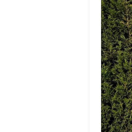
长青公墓
鹤祥园公墓
万松公墓
万佛园公墓
天津殡葬
天津寝园
怡静园公墓
北仓公墓
永安陵人文纪念园
永安陵
天津殡葬服务