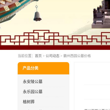
当前位置：
首页
>
公司动态
> 霸州西园公墓价格
产品分类
永安陵公墓
永乐园公墓
植树葬