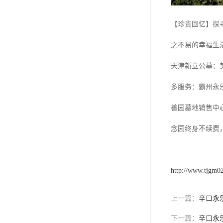
祥安寝园
【珍贵回忆】探
永安公墓
之不易的幸福生
永安陵德孝园
天津新立公墓：
永安墓园
多服务：霸州永
极乐园公墓
善园墓地销售中
林园公墓
念园终身不续费
龙凤园公墓
施孝生态文化陵园
http://www.tjgm0
风水园公墓
至善园公墓
上一篇：
辛口永
永极陵园
下一篇：
辛口永