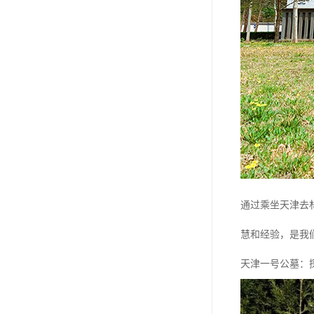
汊沽港林园
灵山宝塔
树葬
永安陵园
沧州青县永安陵园
森林公墓
兰生园公墓
通过乘坐天津去
玉佛寺寝宫
慧和经验，是我
永宁园公墓
天津一号公墓：
元宝山庄
德慈塔陵