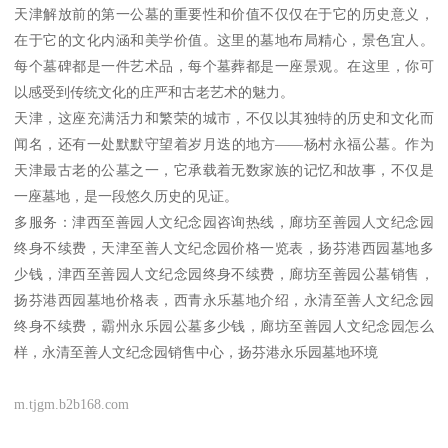
天津解放前的第一公墓的重要性和价值不仅仅在于它的历史意义，
在于它的文化内涵和美学价值。这里的墓地布局精心，景色宜人。
每个墓碑都是一件艺术品，每个墓葬都是一座景观。在这里，你可
以感受到传统文化的庄严和古老艺术的魅力。
天津，这座充满活力和繁荣的城市，不仅以其独特的历史和文化而
闻名，还有一处默默守望着岁月迭的地方——杨村永福公墓。作为
天津最古老的公墓之一，它承载着无数家族的记忆和故事，不仅是
一座墓地，是一段悠久历史的见证。
多服务：津西至善园人文纪念园咨询热线，廊坊至善园人文纪念园
终身不续费，天津至善人文纪念园价格一览表，扬芬港西园墓地多
少钱，津西至善园人文纪念园终身不续费，廊坊至善园公墓销售，
扬芬港西园墓地价格表，西青永乐墓地介绍，永清至善人文纪念园
终身不续费，霸州永乐园公墓多少钱，廊坊至善园人文纪念园怎么
样，永清至善人文纪念园销售中心，扬芬港永乐园墓地环境
m.tjgm.b2b168.com