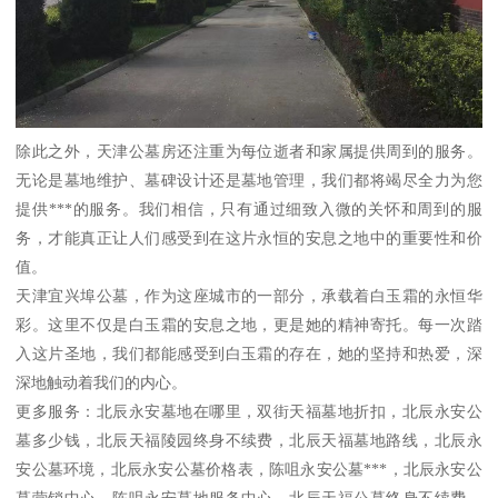
除此之外，天津公墓房还注重为每位逝者和家属提供周到的服务。
无论是墓地维护、墓碑设计还是墓地管理，我们都将竭尽全力为您
提供***的服务。我们相信，只有通过细致入微的关怀和周到的服
务，才能真正让人们感受到在这片永恒的安息之地中的重要性和价
值。
天津宜兴埠公墓，作为这座城市的一部分，承载着白玉霜的永恒华
彩。这里不仅是白玉霜的安息之地，更是她的精神寄托。每一次踏
入这片圣地，我们都能感受到白玉霜的存在，她的坚持和热爱，深
深地触动着我们的内心。
更多服务：北辰永安墓地在哪里，双街天福墓地折扣，北辰永安公
墓多少钱，北辰天福陵园终身不续费，北辰天福墓地路线，北辰永
安公墓环境，北辰永安公墓价格表，陈咀永安公墓***，北辰永安公
墓营销中心，陈咀永安墓地服务中心，北辰天福公墓终身不续费，