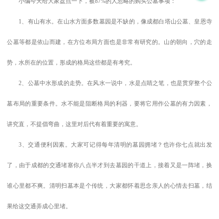
小编今天给大家盘点一下，被87%的人忽略的购买公墓事项：
1、有山有水。在山水方面多数墓园是不缺的，像成都白塔山公墓、皇恩寺
公墓等都是依山而建，在方位布局方面也是非常有研究的。山的朝向，穴的走
势，水所在的位置，形成的格局这些都是有考究。
2、公墓中水形成的走势。在风水一说中，水是点睛之笔，也是贯穿整个公
墓布局的重要条件。水不能是阻断格局的利器，要将它用作公墓的有力因素，
讲究直，不提倡弯曲，这里对后代有着重要的寓意。
3、交通便利因素。大家可记得每年清明的墓园拥堵？也许你七点就出发
了，由于成都的交通堵塞你八点半才到去墓园的干道上，接着又是一阵堵，换
谁心里都不爽。清明扫墓本是个传统，大家都怀着思念亲人的心情去扫墓，结
果给这交通弄成心里堵。