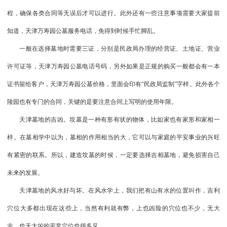
程，确保各类合同等无误后才可以进行。此外还有一些注意事项需要大家提前
知道，天津万寿园公墓服务电话，免得到时候手忙脚乱。
一般在选择墓地时需要三证，分别是民政局办理的经营证、土地证、营业
许可证等，天津万寿园公墓电话号码，另外如果是正规的购买一般都会有一本
证书留给客户，天津万寿园公墓价格，里面会印有“民政局监制”字样。此外各个
陵园也有专门的合同，关键的是要注意合同上写明的使用年限。
天津墓地的吉凶。坟墓是一种有形有状的物体，比如家也有家形和家相一
样。在墓相学中以为，墓相的作用相当的大，它可以与家庭的平安事业的兴旺
有紧密的联系。所以，建造坟墓的时候，一定要选择吉相墓地，避免损害自己
未来的发展。
天津墓地的风水好与坏。在风水学上，我们把有山有水的位置叫作，吉利
穴位大多都出现在这些上，当然有利就有弊，上也凶险的穴位也不少，无大
吉、也无大凶的平常穴位也很多见。