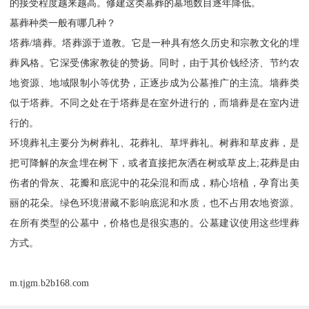
的接受程度越来越高。修建这类墓葬的墓地数目逐年降低。
墓葬种类一般有哪几种？
塔葬/墙葬。塔葬源于道教。它是一种具有悠久历史和宗教文化的埋
葬风格。它深受佛家教徒的赞扬。同时，由于其价钱经济、节约农
地资源、地域限制小等优势，正逐步成为公墓推广的主流。墙葬类
似于塔葬。不同之处在于塔葬是在室外进行的，而墙葬是在室内进
行的。
环境葬礼主要分为树葬礼、花葬礼、草坪葬礼。树葬和草皮葬，是
把可降解的灰盒埋在树下，或者直接把灰洒在树或草皮上;花葬是由
伤者的骨灰、花瓣和底泥中的花朵混和而成，精心培植，孕育出美
丽的花朵。绿色环境潜藏不影响底泥和水质，也不占用农地资源。
在所有类型的公墓中，价格也是很实惠的。公墓建议使用这些埋葬
方式。
m.tjgm.b2b168.com