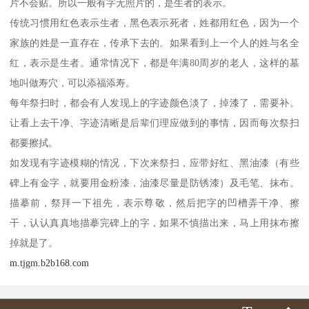
片不会贴。所以一般有字无照片的，是生者的表示。
传统习惯用红色表示生者，黑色表示死者，姓都用红色，因为一个
家族的姓是一直存在，传承下去的。如果看到上一个人的姓与名全
红，表示是生者。通常情况下，都是年满80周岁的老人，这样的墓
地叫做寿穴，可以添福添寿。
每年祭扫时，都会有人发现上的字迹颜色淡了，掉漆了，需要补。
让看上去干净、字迹清晰是后辈们理应做到的事情，因而每次祭扫
都要擦拭。
如发现有字迹模糊的情况，下次来祭扫，应带好红、黑油漆（有些
碑上有金字，就要用金粉漆，油漆尽量是防锈漆）及毛笔、抹布。
描摹前，祭拜一下祖先，表示尊敬，然后把字的凹槽弄干净、擦
干，认认真真地描摹完碑上的字，如果不慎描出来，马上用抹布擦
掉就是了。
m.tjgm.b2b168.com