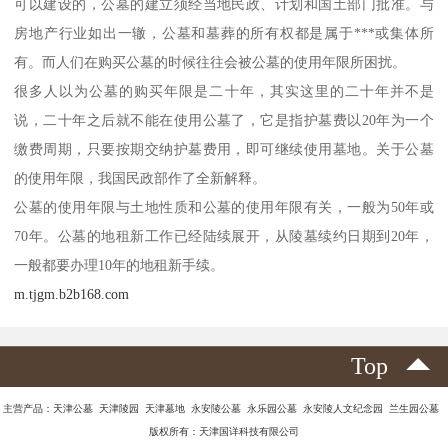
可以建设的，公墓的建立须经当地民政、计划和国土部门批准。与
房地产行业如出一辙，公墓和墓葬的所有权都是属于***或集体所
有。而人们在购买公墓的时候往往会被公墓的使用年限所困扰。
很多人以为公墓的购买年限是二十年，其实这里的二十年并不是
说，二十年之后就不能在使用公墓了，它是指护墓费以20年为一个
缴费周期，只要按期交纳护墓费用，即可继续使用墓地。关于公墓
的使用年限，我国民政部作了全新解释。
公墓的使用年限与土地性质和公墓的使用年限有关，一般为50年或
70年。公墓的地租新工作已经陆续展开，从陵墓续约日期到20年，
一般都要办理10年的地租新手续。
m.tjgm.b2b168.com
Top
主营产品：天津公墓 天津陵园 天津墓地 永安陵公墓 永乐园公墓 永安陵人文纪念园 兰生园公墓
版权所有：天津国详科技有限公司