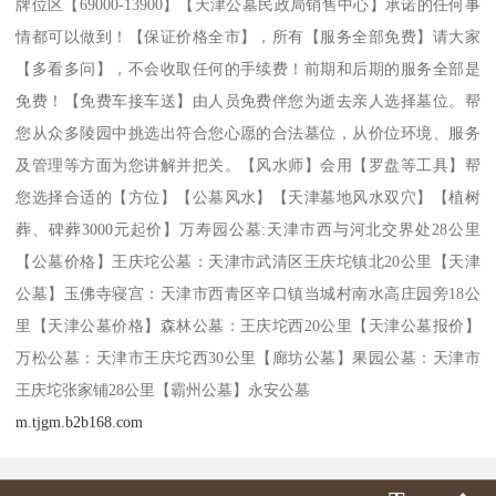
牌位区【69000-13900】【天津公墓民政局销售中心】承诺的任何事
情都可以做到！【保证价格全市】，所有【服务全部免费】请大家
【多看多问】，不会收取任何的手续费！前期和后期的服务全部是
免费！【免费车接车送】由人员免费伴您为逝去亲人选择墓位。帮
您从众多陵园中挑选出符合您心愿的合法墓位，从价位环境、服务
及管理等方面为您讲解并把关。【风水师】会用【罗盘等工具】帮
您选择合适的【方位】【公墓风水】【天津墓地风水双穴】【植树
葬、碑葬3000元起价】万寿园公墓:天津市西与河北交界处28公里
【公墓价格】王庆坨公墓：天津市武清区王庆坨镇北20公里【天津
公墓】玉佛寺寝宫：天津市西青区辛口镇当城村南水高庄园旁18公
里【天津公墓价格】森林公墓：王庆坨西20公里【天津公墓报价】
万松公墓：天津市王庆坨西30公里【廊坊公墓】果园公墓：天津市
王庆坨张家铺28公里【霸州公墓】永安公墓
m.tjgm.b2b168.com