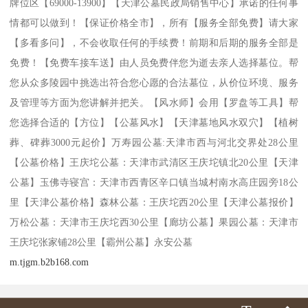
牌位区【69000-13900】【天津公墓民政局销售中心】承诺的任何事
情都可以做到！【保证价格全市】，所有【服务全部免费】请大家
【多看多问】，不会收取任何的手续费！前期和后期的服务全部是
免费！【免费车接车送】由人员免费伴您为逝去亲人选择墓位。帮
您从众多陵园中挑选出符合您心愿的合法墓位，从价位环境、服务
及管理等方面为您讲解并把关。【风水师】会用【罗盘等工具】帮
您选择合适的【方位】【公墓风水】【天津墓地风水双穴】【植树
葬、碑葬3000元起价】万寿园公墓:天津市西与河北交界处28公里
【公墓价格】王庆坨公墓：天津市武清区王庆坨镇北20公里【天津
公墓】玉佛寺寝宫：天津市西青区辛口镇当城村南水高庄园旁18公
里【天津公墓价格】森林公墓：王庆坨西20公里【天津公墓报价】
万松公墓：天津市王庆坨西30公里【廊坊公墓】果园公墓：天津市
王庆坨张家铺28公里【霸州公墓】永安公墓
m.tjgm.b2b168.com