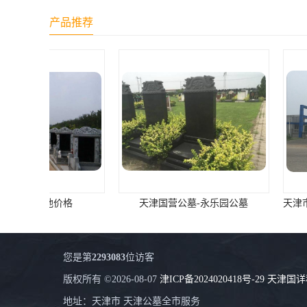
长青公墓
产品推荐
鹤祥园公墓
万松公墓
万佛园公墓
天津殡葬
天津寝园
怡静园公墓
天津国营公墓-永乐园公墓
北仓公墓
永安陵人文纪念园
您是第
2293083
位访客
永安陵
版权所有 ©2026-08-07
津ICP备2024020418号-29
天津国详
天津殡葬服务
地址：天津市 天津公墓全市服务