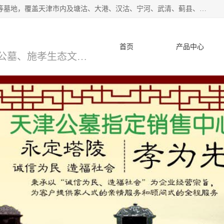
*主营范围：永安陵公墓,永乐园公墓,兰生园公墓,玉佛寺寝宫等墓地，覆盖天津市内及塘沽、大港、汉沽、宁河、武清、蓟县、静海、廊坊、北京、沧州等区域本中心由中国公墓网、天津公墓网、中国陵网、中国周易学会联合推举，我们的团队将会以优质的服务，竭诚为您服务，期待您的来电。
首页
产品中心
天津公墓、天津墓地、万寿园公墓、施孝生态文化陵园