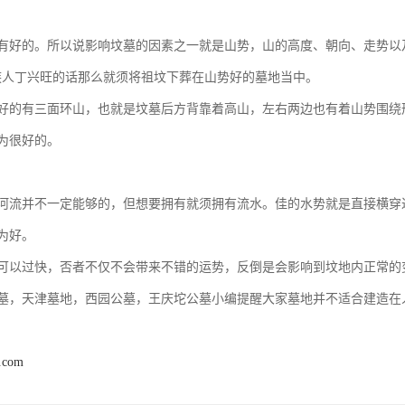
有好的。所以说影响坟墓的因素之一就是山势，山的高度、朝向、走势以
族人丁兴旺的话那么就须将祖坟下葬在山势好的墓地当中。
好的有三面环山，也就是坟墓后方背靠着高山，左右两边也有着山势围绕
为很好的。
河流并不一定能够的，但想要拥有就须拥有流水。佳的水势就是直接横穿
为好。
可以过快，否者不仅不会带来不错的运势，反倒是会影响到坟地内正常的
墓，天津墓地，西园公墓，王庆坨公墓小编提醒大家墓地并不适合建造在
2.com