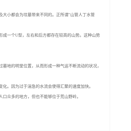
及大小都会为坟墓带来不同的。正所谓“山管人丁水管
形成一个U型，左右和后方都存在较高的山势。这种山势
过墓地的明堂位置，从而形成一种气运不断流动的状况，
变化。因为过于湍急的水流会使得汇聚的速度加快。
人口众多的地方，但也不能够位于荒山野岭。