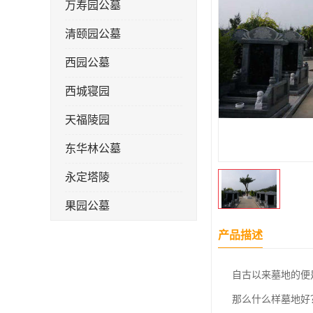
万寿园公墓
清颐园公墓
西园公墓
西城寝园
天福陵园
东华林公墓
永定塔陵
果园公墓
梦境园公墓
产品描述
如意公墓
自古以来墓地的便
天津长安公墓
那么什么样墓地好