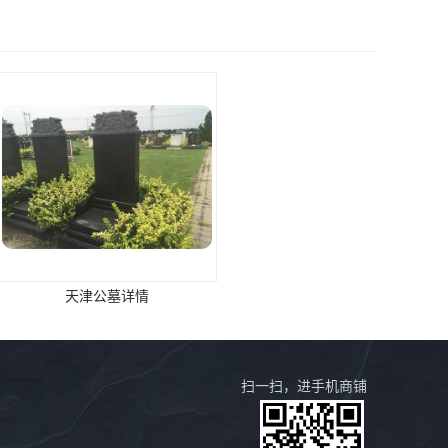
津公墓详情
西青永乐园墓地价格
扫一扫，进手机商铺