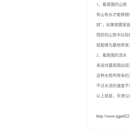
汊沽港林园
1、看周围的山势
灵山宝塔
有山有水才能够拥
财”，如果想要家
树葬
而好的山势中比较
永安陵园
就能够为墓地带来
沧州青县永安陵园
2、看周围的流水
森林公墓
来说坟墓周围出现
兰生园公墓
这种水势所带来的
不过水流的速度不
玉佛寺寝宫
以上就是，天津公
永宁园公墓
元宝山庄
http://www.tjgm02
德慈塔陵