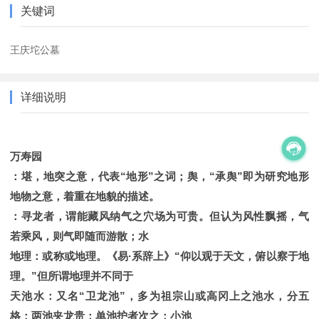
关键词
王庆坨公墓
详细说明
万寿园
：堪，地突之意，代表“地形”之词；舆，“承舆”即为研究地形
地物之意，着重在地貌的描述。
：寻龙者，谓能藏风纳气之穴场为可贵。但认为风性飘摇，气
若乘风，则气即随而游散；水
地理：或称或地理。《易·系辞上》“仰以观于天文，俯以察于地
理。”但所谓地理并不同于
天池水：又名“卫龙池”，多为祖宗山或高冈上之池水，分五
格：两池夹龙贵；单池护者次之；小池