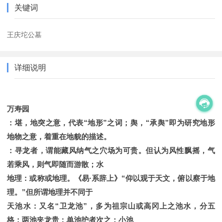
关键词
王庆坨公墓
详细说明
万寿园
：堪，地突之意，代表“地形”之词；舆，“承舆”即为研究地形
地物之意，着重在地貌的描述。
：寻龙者，谓能藏风纳气之穴场为可贵。但认为风性飘摇，气
若乘风，则气即随而游散；水
地理：或称或地理。《易·系辞上》“仰以观于天文，俯以察于地
理。”但所谓地理并不同于
天池水：又名“卫龙池”，多为祖宗山或高冈上之池水，分五
格：两池夹龙贵；单池护者次之；小池