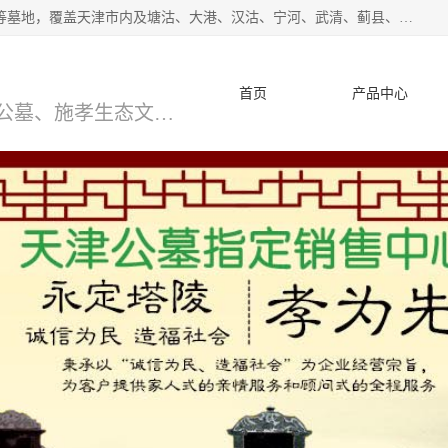
*主营范围：永安陵公墓,永乐园公墓,兰生园公墓,玉佛寺寝宫等墓地，覆盖天津市内及塘沽、大港、汉沽、宁河、武清、蓟县、静海、廊坊、北京、沧州等区域本中心由中国公墓网、天津公墓网、中国陵网、中国周易学会联合推举，我们的团队将会以优质的服务，竭诚为您服务，期待您的来电。
首页
产品中心
天津公墓、天津墓地、万寿园公墓、施孝生态文化陵园