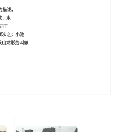
的描述。
散；水
同于
者次之；小池
段山龙形势叫做