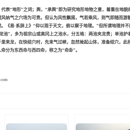
代表“地形”之词；舆，“承舆”即为研究地形地物之意，着重在地貌
藏风纳气之穴场为可贵。但认为风性飘摇，气若乘风，则气即随而游
。《易·系辞上》“仰以观于天文，俯以察于地理。”但所谓地理并不
卫龙池”，多为祖宗山或高冈上之池水，分五格：两池夹龙贵；单池护
千里来龙，在快结穴时，先束气过峡，忽然耸起山体，准备结穴，此
命分为东西命与西四命，称之为“命卦”。
2.com