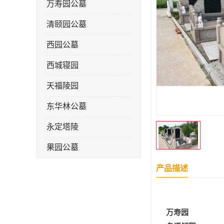
万寿园公墓
清颐园公墓
西园公墓
西城寝园
天福陵园
东华林公墓
永定塔陵
果园公墓
梦境园公墓
产品描述
如意公墓
天津长安公墓
万寿园