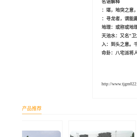
名语解释
汊沽港林园
：堪，地突之意，
灵山宝塔
：寻龙者，谓能
地理：或称或地理
树葬
天池水：又名“
永安陵园
入：到头之意。
命卦：八宅派将人
沧州青县永安陵园
森林公墓
兰生园公墓
http://www.tjgm02
玉佛寺寝宫
永宁园公墓
产品推荐
元宝山庄
德慈塔陵