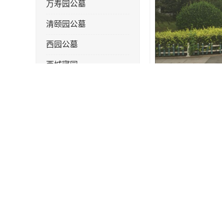
万寿园公墓
清颐园公墓
西园公墓
西城寝园
天福陵园
东华林公墓
永定塔陵
果园公墓
梦境园公墓
产品描述
如意公墓
林园公墓是经国
天津长安公墓
位置优越,交通