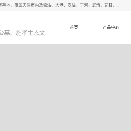
*主营范围：永安陵公墓,永乐园公墓,兰生园公墓,玉佛寺寝宫等墓地，覆盖天津市内及塘沽、大港、汉沽、宁河、武清、蓟县、静海、廊坊、北京、沧州等区域本中心由中国公墓网、天津公墓网、中国陵网、中国周易学会联合推举，我们的团队将会以优质的服务，竭诚为您服务，期待您的来电。
首页
产品中心
天津公墓、天津墓地、万寿园公墓、施孝生态文化陵园