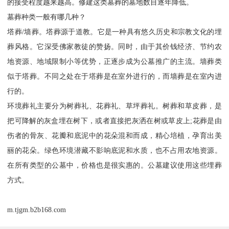
的接受程度越来越高。修建这类墓葬的墓地数目逐年降低。
墓葬种类一般有哪几种？
塔葬/墙葬。塔葬源于道教。它是一种具有悠久历史和宗教文化的埋
葬风格。它深受佛家教徒的赞扬。同时，由于其价钱经济、节约农
地资源、地域限制小等优势，正逐步成为公墓推广的主流。墙葬类
似于塔葬。不同之处在于塔葬是在室外进行的，而墙葬是在室内进
行的。
环境葬礼主要分为树葬礼、花葬礼、草坪葬礼。树葬和草皮葬，是
把可降解的灰盒埋在树下，或者直接把灰洒在树或草皮上;花葬是由
伤者的骨灰、花瓣和底泥中的花朵混和而成，精心培植，孕育出美
丽的花朵。绿色环境潜藏不影响底泥和水质，也不占用农地资源。
在所有类型的公墓中，价格也是很实惠的。公墓建议使用这些埋葬
方式。
m.tjgm.b2b168.com