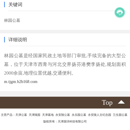
关键词
林园公墓
详细说明
林园公墓是经国家民政土地等部门审批,手续完备的大型公
墓，位于天津市西青与河北交界扬芬港樊李扬处,规划面积
2000余亩,地理位置优越,交通便利。
m.tjgm.b2b168.com
Top
主营产品：天津公墓 天津陵园 天津墓地 永安陵公墓 永乐园公墓 永安陵人文纪念园 兰生园公墓
版权所有：天津国详科技有限公司