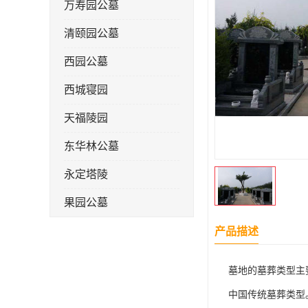
万寿园公墓
清颐园公墓
西园公墓
西城寝园
天福陵园
东华林公墓
永定塔陵
果园公墓
梦境园公墓
产品描述
如意公墓
墓地的墓葬类型主
天津长安公墓
中国传统墓葬类型