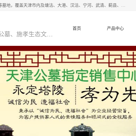
*主营范围：永安陵公墓,永乐园公墓,兰生园公墓,玉佛寺寝宫等墓地，覆盖天津市内及塘沽、大港、汉沽、宁河、武清、蓟县、静海、廊坊、北京、沧州等区域本中心由中国公墓网、天津公墓网、中国陵网、中国周易学会联合推举，我们的团队将会以优质的服务，竭诚为您服务，期待您的来电。
首页
产品中心
天津公墓、天津墓地、万寿园公墓、施孝生态文化陵园