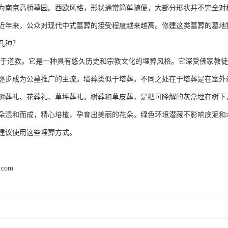
为南京高桥墓园。西欧风格，形状通常简单随便，大部分形状并不完全对
近年来，公众对现代中式墓葬的接受程度越来越高。修建这类墓葬的墓地
几种？
源于道教。它是一种具有悠久历史和宗教文化的埋葬风格。它深受佛家教
逐步成为公墓推广的主流。墙葬类似于塔葬。不同之处在于塔葬是在室外
树葬礼、花葬礼、草坪葬礼。树葬和草皮葬，是把可降解的灰盒埋在树下
朵混和而成，精心培植，孕育出美丽的花朵。绿色环境潜藏不影响底泥和
建议使用这些埋葬方式。
2.com