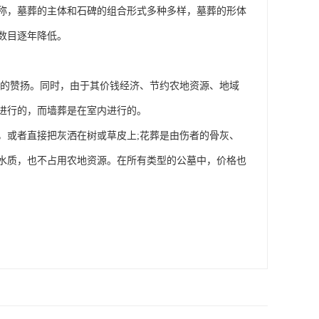
称，墓葬的主体和石碑的组合形式多种多样，墓葬的形体
数目逐年降低。
徒的赞扬。同时，由于其价钱经济、节约农地资源、地域
进行的，而墙葬是在室内进行的。
，或者直接把灰洒在树或草皮上;花葬是由伤者的骨灰、
水质，也不占用农地资源。在所有类型的公墓中，价格也