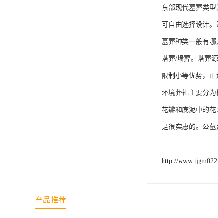
汊沽港林园
东部现代墓葬类型
灵山宝塔
可自由选择设计。
墓葬种类一般有哪
树葬
塔葬/墙葬。塔葬
永安陵园
限制小等优势，正
沧州青县永安陵园
环境葬礼主要分为
森林公墓
花瓣和底泥中的花
兰生园公墓
是很实惠的。公墓
玉佛寺寝宫
http://www.tjgm02
永宁园公墓
元宝山庄
产品推荐
德慈塔陵