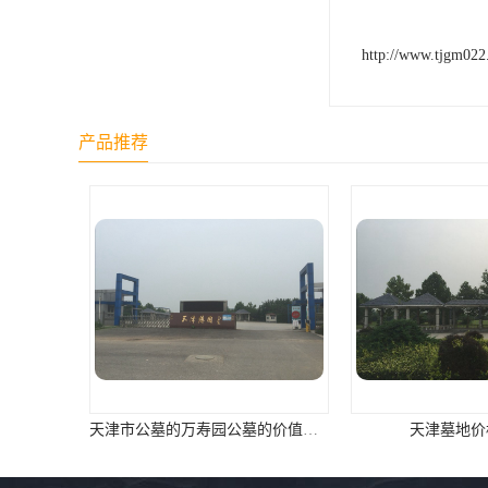
汊沽港林园
灵山宝塔
http://www.tjgm02
树葬
产品推荐
永安陵园
沧州青县永安陵园
森林公墓
兰生园公墓
玉佛寺寝宫
永宁园公墓
元宝山庄
天津市公墓的万寿园公墓的价值咨询
天津墓地价
德慈塔陵