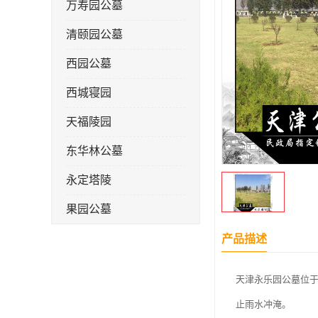
万寿园公墓
清颐园公墓
西园公墓
西城寝园
天福陵园
东华林公墓
永定塔陵
果园公墓
梦境园公墓
产品描述
如意公墓
天津永乐园公墓位于
天津长安公墓
止雨水冲淹。