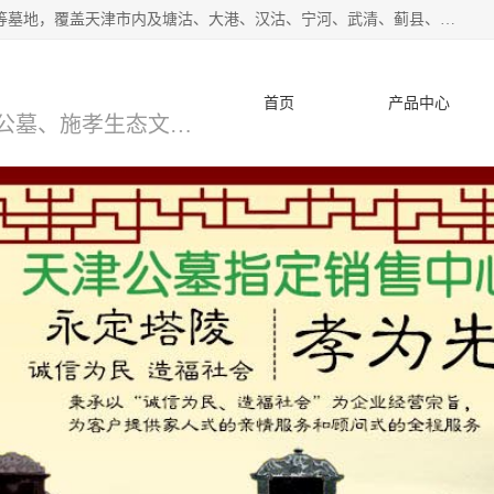
*主营范围：永安陵公墓,永乐园公墓,兰生园公墓,玉佛寺寝宫等墓地，覆盖天津市内及塘沽、大港、汉沽、宁河、武清、蓟县、静海、廊坊、北京、沧州等区域本中心由中国公墓网、天津公墓网、中国陵网、中国周易学会联合推举，我们的团队将会以优质的服务，竭诚为您服务，期待您的来电。
首页
产品中心
天津公墓、天津墓地、万寿园公墓、施孝生态文化陵园