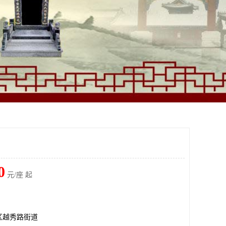
0
元/座 起
区越秀路街道