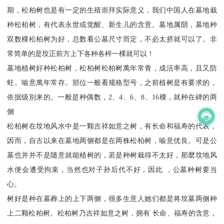
期，松柏树也是有一定的生殖崇拜实际意义，我们中国人在墓地栽
种松柏树，有代表永世或觉醒、新生儿的含意。墓地属阴，墓地种
双数棵松柏树为好，总数看公墓尺寸而定，不必太挤就可以了。非
常简单的是坟正前方上下各种各样一棵就可以！
墓地植树好种松柏树，松柏树松柏树萬年常青，成活率高，且又防
蛀。喻意萬年常存。部位一般看规格型号，之前植树是有要求的，
依据级別来的。一般是种偶数，2、4、6、8、16棵，就种在碑的两
侧
松柏树在坟地风水中是一颗吉祥如意之树，有长命和福寿的代表，
因而，自古以来在墓地两侧都是在两株松柏树，喻意优良。可是公
墓也并并不是随意就能植树的，若是种树栽得不太好，那麼坟地风
水便会遭受拘束，当然也对子孙后代不好，因此 ，公墓种树要当
心。
树好是种在墓葬上的上下两侧，很多生意人她们都是将坟墓两侧种
上二颗松柏树。松柏树乃吉祥如意之树，拥有 长命、福寿的含意，