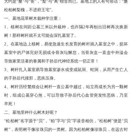
大约是“桑”与“丧”，“梨”与“离”楷音而已。墓地上的人有句俗话：“桑
松柏树梨槐，不进府王宅”。
一、墓地花草树木栽种学注重：
1、植树在间距公墓三米以外栽种，也许隔2年再刨出旧树再次换新
树！那样树杆就不太可能会深扎墓室了。
2、在墓地边上植树，易使急速生长发育的树杆插入墓室之中，损坏
墓室中的尸体完好无损或令骨灰坛懈怠，当骨灰盒一直盒中外溢会
导致家里活著的眷属和子孙后代神经系统一切正常！
3、树杆扎入墓室易导致墓室渗水或变成鼠洞、蛇洞，从而产生亡人
的子孙后代撞邪，恶疾压身。
4、树杆历经繁殖会让树杆一直公墓中越过，站立而成长为另一颗树
时，组成公墓穿心煞，可以导致子孙后代心血管突发性恶病，乃至
卒死！
二、墓地里种什么树木好呢？
“松柏树”名字源于“贝”，“柏”字与“贝”字读音相仿，“松柏树”便是“贝
树”，表明树干像珍珠贝的一类树。因为松柏树像珍珠贝，在远古时