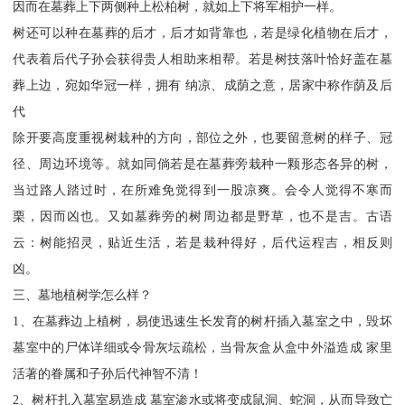
因而在墓葬上下两侧种上松柏树，就如上下将军相护一样。
树还可以种在墓葬的后才，后才如背靠也，若是绿化植物在后才，
代表着后代子孙会获得贵人相助来相帮。若是树技落叶恰好盖在墓
葬上边，宛如华冠一样，拥有 纳凉、成荫之意，居家中称作荫及后
代
除开要高度重视树栽种的方向，部位之外，也要留意树的样子、冠
径、周边环境等。就如同倘若是在墓葬旁栽种一颗形态各异的树，
当过路人踏过时，在所难免觉得到一股凉爽。会令人觉得不寒而
栗，因而凶也。又如墓葬旁的树周边都是野草，也不是吉。古语
云：树能招灵，贴近生活，若是栽种得好，后代运程吉，相反则
凶。
三、墓地植树学怎么样？
1、在墓葬边上植树，易使迅速生长发育的树杆插入墓室之中，毁坏
墓室中的尸体详细或令骨灰坛疏松，当骨灰盒从盒中外溢造成 家里
活著的眷属和子孙后代神智不清！
2、树杆扎入墓室易造成 墓室渗水或将变成鼠洞、蛇洞，从而导致亡