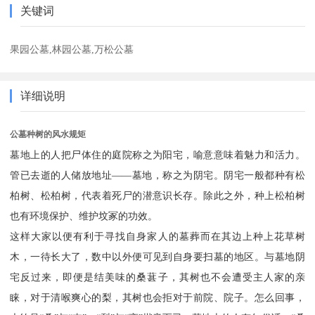
关键词
果园公墓,林园公墓,万松公墓
详细说明
公墓种树的风水规矩
墓地上的人把尸体住的庭院称之为阳宅，喻意意味着魅力和活力。
管已去逝的人储放地址——墓地，称之为阴宅。阴宅一般都种有松
柏树、松柏树，代表着死尸的潜意识长存。除此之外，种上松柏树
也有环境保护、维护坟冢的功效。
这样大家以便有利于寻找自身家人的墓葬而在其边上种上花草树
木，一待长大了，数中以外便可见到自身要扫墓的地区。与墓地阴
宅反过来，即便是结美味的桑葚子，其树也不会遭受主人家的亲
睐，对于清喉爽心的梨，其树也会拒对于前院、院子。怎么回事，