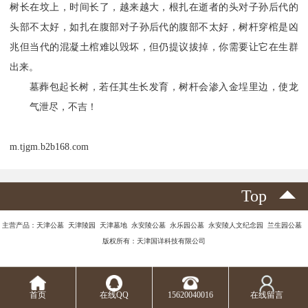
树长在坟上，时间长了，越来越大，根扎在逝者的头对子孙后代的
头部不太好，如扎在腹部对子孙后代的腹部不太好，树杆穿棺是凶
兆但当代的混凝土棺难以毁坏，但仍提议拔掉，你需要让它在生群
出来。
墓葬包起长树，若任其生长发育，树杆会渗入金埕里边，使龙
气泄尽，不吉！
m.tjgm.b2b168.com
Top
主营产品：天津公墓 天津陵园 天津墓地 永安陵公墓 永乐园公墓 永安陵人文纪念园 兰生园公墓
版权所有：天津国详科技有限公司
首页
在线QQ
15620040016
在线留言