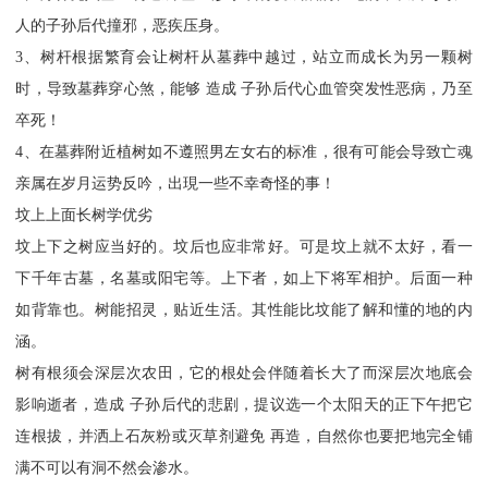
人的子孙后代撞邪，恶疾压身。
3、树杆根据繁育会让树杆从墓葬中越过，站立而成长为另一颗树
时，导致墓葬穿心煞，能够 造成 子孙后代心血管突发性恶病，乃至
卒死！
4、在墓葬附近植树如不遵照男左女右的标准，很有可能会导致亡魂
亲属在岁月运势反吟，出現一些不幸奇怪的事！
坟上上面长树学优劣
坟上下之树应当好的。坟后也应非常好。可是坟上就不太好，看一
下千年古墓，名墓或阳宅等。上下者，如上下将军相护。后面一种
如背靠也。树能招灵，贴近生活。其性能比坟能了解和懂的地的内
涵。
树有根须会深层次农田，它的根处会伴随着长大了而深层次地底会
影响逝者，造成 子孙后代的悲剧，提议选一个太阳天的正下午把它
连根拔，并洒上石灰粉或灭草剂避免 再造，自然你也要把地完全铺
满不可以有洞不然会渗水。