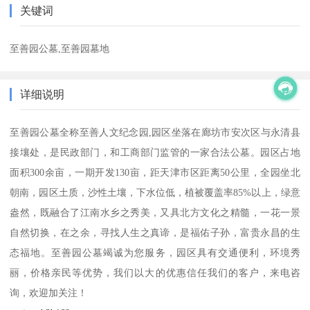
关键词
至善园公墓,至善园墓地
详细说明
至善园公墓全称至善人文纪念园,园区坐落在廊坊市安次区与永清县
接壤处，是民政部门，和工商部门监管的一家合法公墓。园区占地
面积300余亩，一期开发130亩，距天津市区距离50公里，全园坐北
朝南，园区土质，沙性土壤，下水位低，植被覆盖率85%以上，绿意
盎然，既融合了江南水乡之秀美，又具北方文化之精髓，一花一景
自然切换，在之余，寻找人生之真谛，是福佑子孙，富贵永昌的生
态福地。至善园公墓竭诚为您服务，园区具有交通便利，环境秀
丽，价格亲民等优势，我们以大的优惠信任我们的客户，来电咨
询，欢迎加关注！