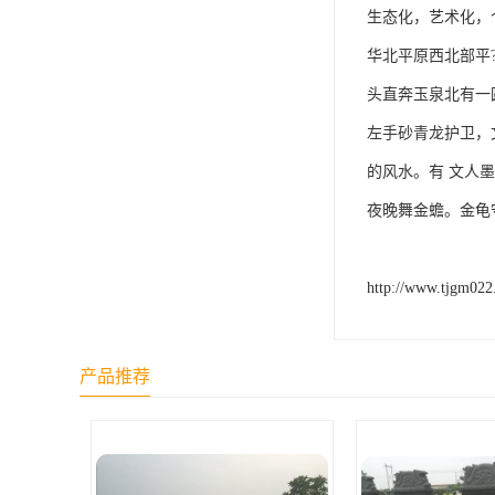
汊沽港林园
生态化，艺术化，
灵山宝塔
华北平原西北部平
头直奔玉泉北有一
树葬
左手砂青龙护卫，
永安陵园
的风水。有 文人
沧州青县永安陵园
夜晚舞金蟾。金龟
森林公墓
兰生园公墓
http://www.tjgm02
玉佛寺寝宫
永宁园公墓
产品推荐
元宝山庄
德慈塔陵