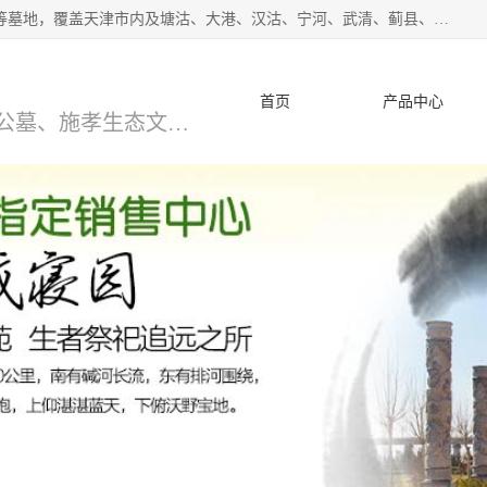
*主营范围：永安陵公墓,永乐园公墓,兰生园公墓,玉佛寺寝宫等墓地，覆盖天津市内及塘沽、大港、汉沽、宁河、武清、蓟县、静海、廊坊、北京、沧州等区域本中心由中国公墓网、天津公墓网、中国陵网、中国周易学会联合推举，我们的团队将会以优质的服务，竭诚为您服务，期待您的来电。
首页
产品中心
天津公墓、天津墓地、万寿园公墓、施孝生态文化陵园