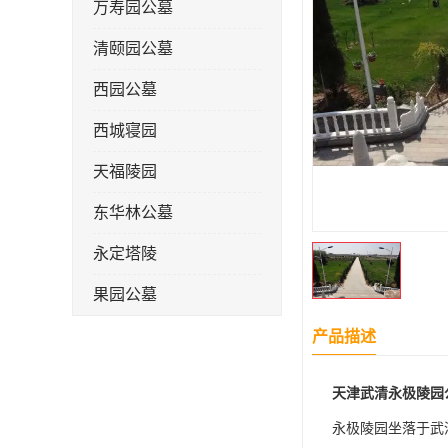
万寿园公墓
清颐园公墓
西园公墓
西城寝园
天福陵园
东华林公墓
永定塔陵
果园公墓
梦境园公墓
产品描述
如意公墓
天津武清永极陵园公墓销售
天津长安公墓
永极陵园坐落于武