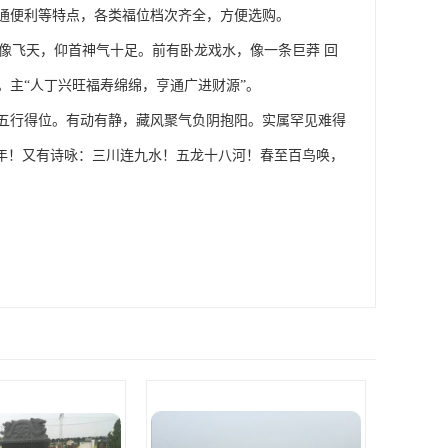
通便利等特点，各类福位档次齐全，方便选购。
”像飞天，仰首神气十足。前有卧龙戏水，像一条巨莽 回
主“人丁兴旺福寿绵绵，亨通广进财源”。
五行得位。有动有静，藏风聚气负阴抱阳。实属罕见难得
万年！又有诗咏：三川连九水！五龙十八河！春至百鸟唤，