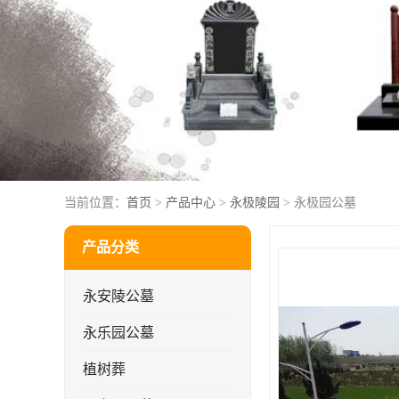
当前位置：
首页
>
产品中心
>
永极陵园
> 永极园公墓
产品分类
永安陵公墓
永乐园公墓
植树葬