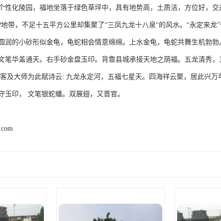
个性化陵园，福地坐落于绿色草坪中，具有地势高，土质洁，方位好，交
?地带，不足十五平方公里却集聚了“三凤九龙十八泉“的风水。“永定来龙
圆润的小砂形似金龟，龟蛇相会情意绵绵。上水金龟，龟蛇共舞生机勃勃。
文笔华盖通天。右手砂金盘玉印。背靠县城承接天地之荫福。五龙清秀，
墨客及大师为此赋诗云: 九龙永定河，五福七星天。四海祥云聚，居此兴
守玉印， 文笔银蛇蟠。双展翅，又晋官。
2.com