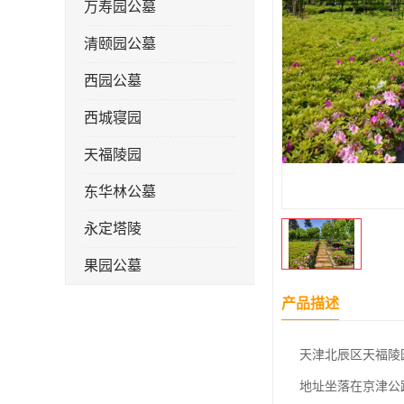
万寿园公墓
清颐园公墓
西园公墓
西城寝园
天福陵园
东华林公墓
永定塔陵
果园公墓
梦境园公墓
产品描述
如意公墓
天津北辰区天福陵
天津长安公墓
地址坐落在京津公