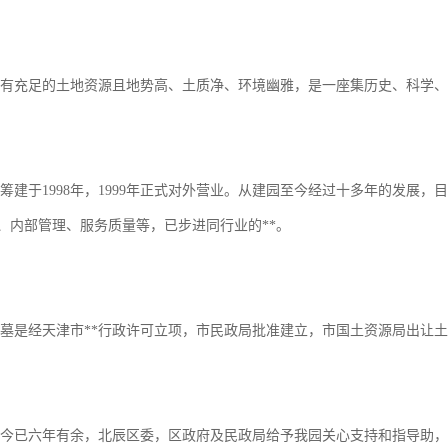
充足的土地资源且地势高、土质净、环境幽雅，是一座集历史、科学、
于1998年，1999年正式对外营业。从建园至今经过十多年的发展，
、内部管理、服务质量等，已步进同行业的**。
经天津市**行政许可立项，市民政局批准建立，市国土资源局出让土
六年有余，北辰区委，区政府及民政局给予我园关心支持和指导助，使