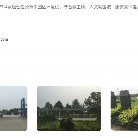
市14家经营性公墓中园区环境优，碑石做工精，人文氛围浓，服务意识佳
2.com