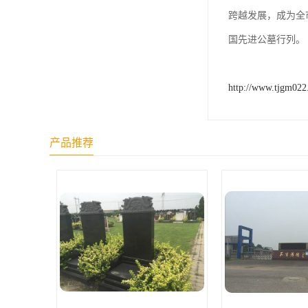
长青公墓
跨越发展，成为全
鹤祥园公墓
国先进公墓行列。
万松公墓
http://www.tjgm02
万佛园公墓
天津殡葬
产品推荐
天津寝园
怡静园公墓
北仓公墓
永安陵人文纪念园
永安陵
天津殡葬服务