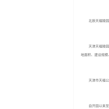
汊沽港林园
灵山宝塔
北辰天福陵园有
树葬
永安陵园
沧州青县永安陵园
天津天福陵园筹建
森林公墓
地面积、建设规模
兰生园公墓
玉佛寺寝宫
天津市天福公墓是
永宁园公墓
元宝山庄
德慈塔陵
自开园以来至今已