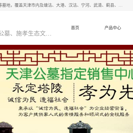
*主营范围：永安陵公墓,永乐园公墓,兰生园公墓,玉佛寺寝宫等墓地，覆盖天津市内及塘沽、大港、汉沽、宁河、武清、蓟县、静海、廊坊、北京、沧州等区域本中心由中国公墓网、天津公墓网、中国陵网、中国周易学会联合推举，我们的团队将会以优质的服务，竭诚为您服务，期待您的来电。
首页
产品中心
天津公墓、天津墓地、万寿园公墓、施孝生态文化陵园