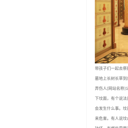
祥安寝园
永安公墓
永安陵德孝园
永安墓园
极乐园公墓
林园公墓
带孩子们一起去祭
龙凤园公墓
墓地上长树长草到
施孝生态文化陵园
弄伤人[网站名称
风水园公墓
下坟面，有个说法
会发生什么事。坟
至善园公墓
来危害。有人说坟
永极陵园