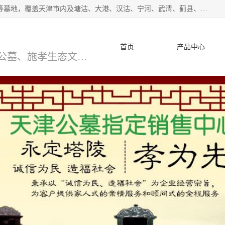
*主营范围：永安陵公墓,永乐园公墓,兰生园公墓,玉佛寺寝宫等墓地，覆盖天津市内及塘沽、大港、汉沽、宁河、武清、蓟县、静海、廊坊、北京、沧州等区域本中心由中国公墓网、天津公墓网、中国陵网、中国周易学会联合推举，我们的团队将会以优质的服务，竭诚为您服务，期待您的来电。
首页
产品中心
天津公墓、天津墓地、万寿园公墓、施孝生态文化陵园