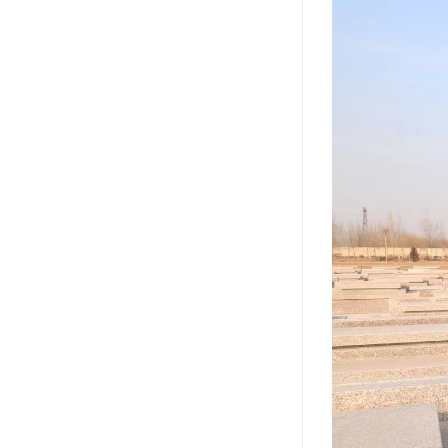
汊沽港林园
灵山宝塔
树葬
永安陵园
沧州青县永安陵园
森林公墓
兰生园公墓
玉佛寺寝宫
永宁园公墓
元宝山庄
德慈塔陵