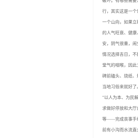
破坏。有哪些需要
天津公墓
行，其实这是一个
一个山向，如果立
的人气旺衰、健康
安，阴气很重，闹
情况选择吉日，不
堂气的咽喉，因此
碑前磕头、烧纸、
当地习俗来就好了
“以人为本、为民
求做好停放和大厅
等——完成丧事手
前有小沟而水流直