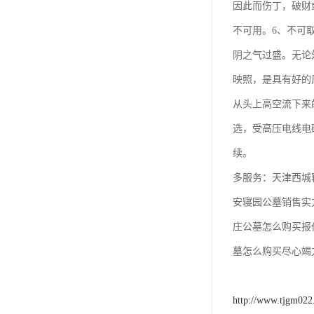
因此而伤丁，破财
不可用。6、不可
阴之气过盛。无论
映照，是具有好的
从头上高空流下来
选，受高压电线电
续。
多服务：天津西城
安寝园公墓销售实
庄公墓怎么购买报
墓怎么购买尽心竭
http://www.tjgm02