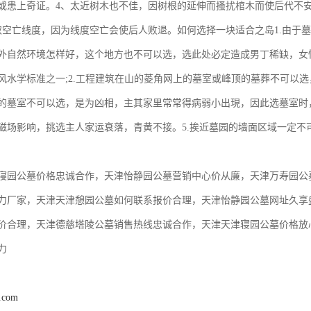
或患上奇证。4、太近树木也不佳，因树根的延伸而搔扰棺木而使后代不
取空亡线度，因为线度空亡会使后人败退。如何选择一块适合之岛1.由于
外自然环境怎样好，这个地方也不可以选，选此处必定造成男丁稀缺，女
风水学标准之一;2.工程建筑在山的菱角网上的墓室或峰顶的墓葬不可以选
的墓室不可以选，是为凶相，主其家里常常得病弱小出現，因此选墓室时，
磁场影响，挑选主人家运衰落，青黄不接。5.挨近墓园的墙面区域一定不
寝园公墓价格忠诚合作，天津怡静园公墓营销中心价从廉，天津万寿园公
力厂家，天津天津憩园公墓如何联系报价合理，天津怡静园公墓网址久享盛
价合理，天津德慈塔陵公墓销售热线忠诚合作，天津天津寝园公墓价格放
力
2.com