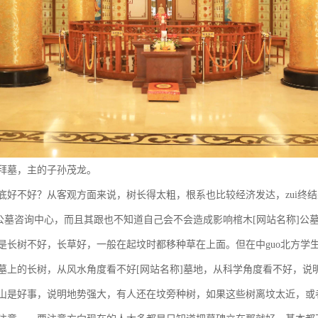
拜墓，主的子孙茂龙。
底好不好？从客观方面来说，树长得太粗，根系也比较经济发达，zui终
]公墓咨询中心，而且其跟也不知道自己会不会造成影响棺木[网站名称]公
是长树不好，长草好，一般在起坟时都移种草在上面。但在中guo北方学
墓上的长树，从风水角度看不好[网站名称]墓地，从科学角度看不好，说
山是好事，说明地势强大，有人还在坟旁种树，如果这些树离坟太近，或者