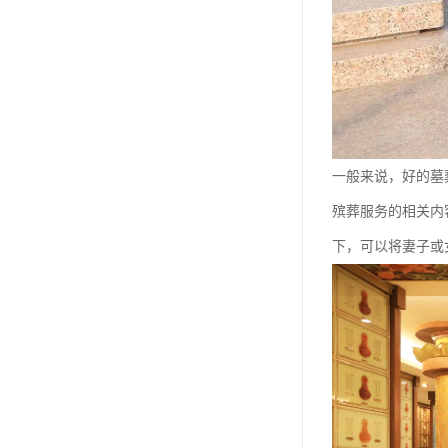
长青公墓
鹤祥园公墓
万松公墓
万佛园公墓
一般来说，好的墓
天津殡葬
殡葬服务的相关内
天津寝园
下，可以将妻子或
怡静园公墓
北仓公墓
永安陵人文纪念园
永安陵
天津殡葬服务