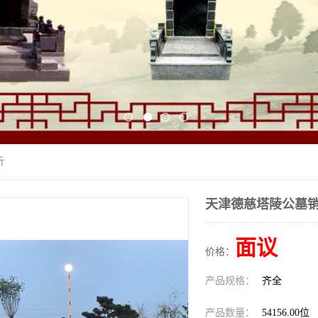
析
天津德慈塔陵公墓
面议
价格：
产品规格：
齐全
产品数量：
54156.00位