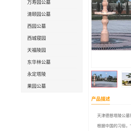
万寿园公墓
清颐园公墓
西园公墓
西城寝园
天福陵园
东华林公墓
永定塔陵
果园公墓
梦境园公墓
产品描述
如意公墓
天津德慈塔陵公墓
天津长安公墓
根据中国的习俗，