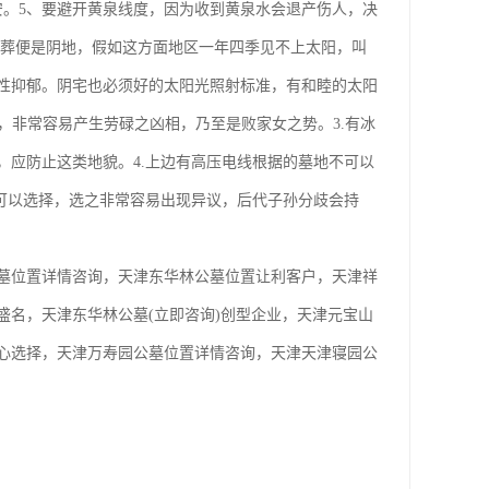
安。5、要避开黄泉线度，因为收到黄泉水会退产伤人，决
墓葬便是阴地，假如这方面地区一年四季见不上太阳，叫
性抑郁。阴宅也必须好的太阳光照射标准，有和睦的太阳
，非常容易产生劳碌之凶相，乃至是败家女之势。3.有冰
应防止这类地貌。4.上边有高压电线根据的墓地不可以
可以选择，选之非常容易出现异议，后代子孙分歧会持
墓位置详情咨询，天津东华林公墓位置让利客户，天津祥
名，天津东华林公墓(立即咨询)创型企业，天津元宝山
心选择，天津万寿园公墓位置详情咨询，天津天津寝园公