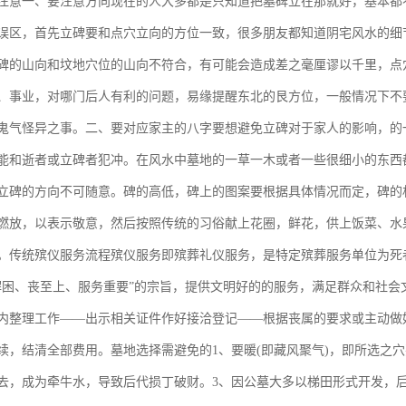
注意一、要注意方向现在的人大多都是只知道把墓碑立在那就好，基本都
误区，首先立碑要和点穴立向的方位一致，很多朋友都知道阴宅风水的细节，立
碑的山向和坟地穴位的山向不符合，有可能会造成差之毫厘谬以千里，点
、事业，对哪门后人有利的问题，易缘提醒东北的艮方位，一般情况下不
鬼气怪异之事。二、要对应家主的八字要想避免立碑对于家人的影响，的
能和逝者或立碑者犯冲。在风水中墓地的一草一木或者一些很细小的东西
立碑的方向不可随意。碑的高低，碑上的图案要根据具体情况而定，碑的
燃放，以表示敬意，然后按照传统的习俗献上花圈，鲜花，供上饭菜、水
。传统殡仪服务流程殡仪服务即殡葬礼仪服务，是特定殡葬服务单位为死
解困、丧至上、服务重要”的宗旨，提供文明好的的服务，满足群众和社
内整理工作——出示相关证件作好接洽登记——根据丧属的要求或主动做
续，结清全部费用。墓地选择需避免的1、要暖(即藏风聚气)，即所选之
去，成为牵牛水，导致后代损丁破财。3、因公墓大多以梯田形式开发，