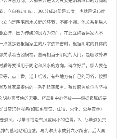
不会注意方向，大都只会是认为只要是朝着坟口的方向就
向有24山向，360分成24份是15度，也就是说15度
穴立向是阴宅风水关键的环节，不能小视。他关系到后人
要立碑，因为传统的艮方为鬼门，在此立碑容易家人不
一点就是要根据家主的八字选择吉时，根据阴宅的具体的
都关系着吉凶祸福，墓碑相当于阴宅的大门，是吸收外界
材质等要适用于阴宅和风水的方向。碑立好后，家人要在
果等，点上香，送上纸钱，有些地方有自己的习俗，按照
者及其家属提供的一系列殡葬服务。殡仪服务单位应坚持
会文明办丧节俭的需要。将拿到中心停放——根据丧属的要
好日常殡葬服务(如联系餐饮、住宿、火化、公墓安葬）
穴要避风，尽量寻找没有风或风小的位置。2、尽量避免穴
后排的墓地贴近山壁，易为淋头水或射穴水所害，后人易