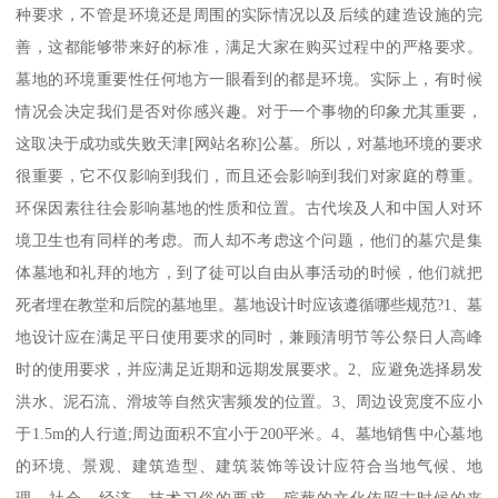
种要求，不管是环境还是周围的实际情况以及后续的建造设施的完
善，这都能够带来好的标准，满足大家在购买过程中的严格要求。
墓地的环境重要性任何地方一眼看到的都是环境。实际上，有时候
情况会决定我们是否对你感兴趣。对于一个事物的印象尤其重要，
这取决于成功或失败天津[网站名称]公墓。所以，对墓地环境的要求
很重要，它不仅影响到我们，而且还会影响到我们对家庭的尊重。
环保因素往往会影响墓地的性质和位置。古代埃及人和中国人对环
境卫生也有同样的考虑。而人却不考虑这个问题，他们的墓穴是集
体墓地和礼拜的地方，到了徒可以自由从事活动的时候，他们就把
死者埋在教堂和后院的墓地里。墓地设计时应该遵循哪些规范?1、墓
地设计应在满足平日使用要求的同时，兼顾清明节等公祭日人高峰
时的使用要求，并应满足近期和远期发展要求。2、应避免选择易发
洪水、泥石流、滑坡等自然灾害频发的位置。3、周边设宽度不应小
于1.5m的人行道;周边面积不宜小于200平米。4、墓地销售中心墓地
的环境、景观、建筑造型、建筑装饰等设计应符合当地气候、地