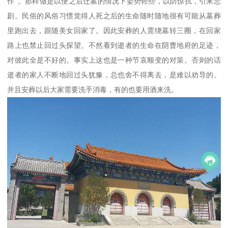
作"。那样做是以便之后迁墓的情况下姿势轻些，以防惊扰，引来悲
剧。民俗的风俗习惯觉得人死之后的生命随时随地很有可能从墓葬
里跑出去，跟随美女回家了。因此安葬的人需绕墓转三圈，在回家
路上也禁止回过头探望。不然看到逝者的生命在阴曹地府的足迹，
对彼此全是不好的。事实上这也是一种节哀顺变的对策。否则的话
逝者的家人不断地回过头犹豫，总也舍不得离去，是难以劝导的。
并且安葬以后大家需要洗手消毒，有的也要用酒来洗。