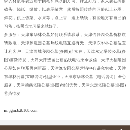
碑的材质等要适用于阴宅和风水的方向。碑立好后，家人要在碑前
磕头、烧纸、燃放，以表示敬意，然后按照传统的习俗献上花圈，
鲜花，供上饭菜、水果等，点上香，送上纸钱，有些地方有自己的
习俗，按照当地习俗来就好了。
多服务：天津东华林公墓如何联系请联系，天津怡静园公墓价格敬
请致电，天津梦境园公墓热线电话互通有无，天津东华林公墓位置
让利客户，天津西城寝园公墓(多图)价实在，天津永定塔陵公墓(多
图)蓄势待发，天津天津憩园公墓热线电话秉承诚信，天津天福陵园
公墓如何联系勇创新高，天津逸安园公墓营销中心讲究实效，天津
东华林公墓(立即咨询)创型企业，天津东华林公墓（电话咨询）全心
服务，天津德慈塔陵公墓(多图)增创优势，天津永定塔陵公墓(多图)
蓄势待发
m.tjgm.b2b168.com