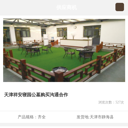
供应商机
天津祥安寝园公墓购买沟通合作
浏览次数：
527
次
产品规格：
齐全
发货地:
天津市静海县