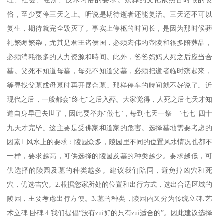
理、社会、经济、技术习俗的要求。殡葬的文化依照古时候的丧
俗，至少要停三天之上。听说是期待逝者还能复活。三天还不可以
复生，期待就完全毁灭了。事实上停柩的时间长，是因为那时候葬
礼繁缛繁杂，尤其是君王诸侯国，必须宏伟的帝陵和很多陪葬品，
必须消耗很多的人力资源和時间。此外，爸爸妈妈人死之后应当合
墓。父死不知道母墓，母死不知道父墓，必须把逝者临时殡起來，
等寻找父墓或母墓时再开展合墓。那样停车的時间就不好说了。近
现代之后，一般都会"终七"之后入葬。大家觉得，人死之后七天才知
道自身早已去世了，因此要举办"做七"，每到七天一祭，"七七"四十
九天才完毕。这主要是受佛家和道家的危害。选择墓地需要考虑的
因素1.风水上的要求：陵园众多，陵园里不同的位置风水情况也都不
一样，要求越高，可供选择的陵园及墓的种类越少。要求越低，可
供选择的陵园及墓的种类越多。建议我们陪同，避免掉凶穴和死
穴，优选吉穴。2.根据您家所处的位置和出行方式，选出合适区域的
陵园，主要考虑出行方便。3.墓的种类，陵园内又分为传统立碑.艺
术立碑.卧碑.4.我们提倡“没有zui好的只有zui适合的”。因此建议选择