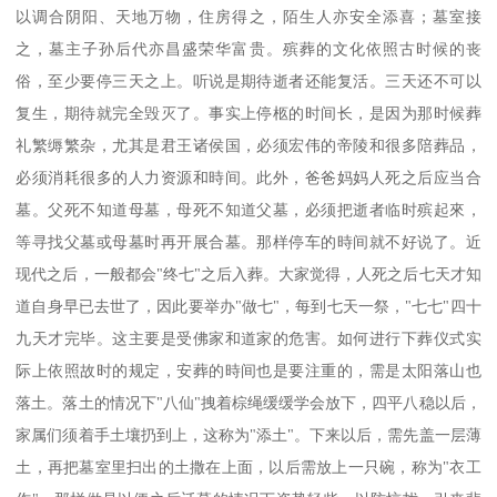
以调合阴阳、天地万物，住房得之，陌生人亦安全添喜；墓室接
之，墓主子孙后代亦昌盛荣华富贵。殡葬的文化依照古时候的丧
俗，至少要停三天之上。听说是期待逝者还能复活。三天还不可以
复生，期待就完全毁灭了。事实上停柩的时间长，是因为那时候葬
礼繁缛繁杂，尤其是君王诸侯国，必须宏伟的帝陵和很多陪葬品，
必须消耗很多的人力资源和時间。此外，爸爸妈妈人死之后应当合
墓。父死不知道母墓，母死不知道父墓，必须把逝者临时殡起來，
等寻找父墓或母墓时再开展合墓。那样停车的時间就不好说了。近
现代之后，一般都会"终七"之后入葬。大家觉得，人死之后七天才知
道自身早已去世了，因此要举办"做七"，每到七天一祭，"七七"四十
九天才完毕。这主要是受佛家和道家的危害。如何进行下葬仪式实
际上依照故时的规定，安葬的時间也是要注重的，需是太阳落山也
落土。落土的情况下"八仙"拽着棕绳缓缓学会放下，四平八稳以后，
家属们须着手土壤扔到上，这称为"添土"。下来以后，需先盖一层薄
土，再把墓室里扫出的土撒在上面，以后需放上一只碗，称为"衣工