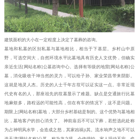
建筑面积的大小在一定程度上决定了墓葬的咨询。
墓地和私墓的区别私墓与墓地相比，相当于下基层。乡村山中原
野，可选空间大，自然环境水平比墓地具有历史人文优势，但确实
亲近生活[网站名称]公墓咨询中心。选择有等级的地窟[网站名称]公
墓，消化吸收干坤当然的灵力，可以给子孙、家业荣昌带来阴影。
这就是地灵人杰。历史的人士千年古坟可以证实这一点。非常近现
代史有名的人，那座祖先的坟墓显示了难题。缺点是交通旅行比墓
地麻烦多，路程远的可能性高，但在有车的情况下，这不是问题。
期限上[网站名称]墓地，大部分乡村基础是制的。这个优势与墓地相
比，墓地客户的担心消失了。 神前庙后不可以下葬，若想选此处称
为占神明风水学，会造成之怒，其家凶祸ji其。流水响声之地不可以
选天津[网站名称]公墓，称为龙之吼，会使惧怕，家人躁动不安，也