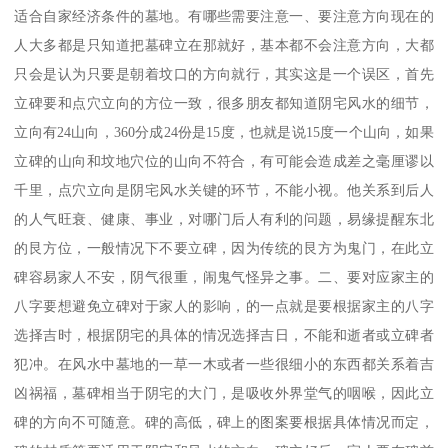
适合自家经济条件的墓地。有哪些需要注意一、要注意方向现在的
人大多都是只知道把墓碑立在那就好，基本都不会注意方向，大都
只会是认为只要是朝着坟口的方向就行，其实这是一个误区，首先
立碑要和点穴立向的方位一致，很多朋友都知道阴宅风水的细节，
立向有24山向，360分成24份是15度，也就是说15度一个山向，如果
立碑的山向和坟地穴位的山向不符合，有可能会造成差之毫厘谬以
千里，点穴立向是阴宅风水关键的环节，不能小视。他关系到后人
的人气旺衰、健康、事业，对哪门后人有利的问题，易缘提醒东北
的艮方位，一般情况下不要立碑，因为传统的艮方为鬼门，在此立
碑容易家人不安，阴气很重，闹鬼气怪异之事。二、要对应家主的
八字要想避免立碑对于家人的影响，的一点就是要根据家主的八字
选择吉时，根据阴宅的具体的情况选择吉日，不能和逝者或立碑者
犯冲。在风水中墓地的一草一木或者一些很细小的东西都关系着吉
凶祸福，墓碑相当于阴宅的大门，是吸收外界堂气的咽喉，因此立
碑的方向不可随意。碑的高低，碑上的图案要根据具体情况而定，