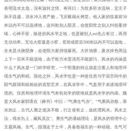
表明流水太急，沒有旋转之情。有诗曰：为坟多听水流响，定主子
孙不昌盛，洪水冲入资产败，飞灾横祸火烤堂。他人家的坟墓前50
米以内不可以选择地，这叫欺别人阴灵，会使阳世之别人纠纷案持
续，心神不安，纵使的风水学之地，也是被别人zui先占有过，再用
无功功率。无论大窑還是小窑，窑前或窑后500米以内不可以选地，
全名是火烧阴身，会使阳大家持续爆死。大井池塘，废水掉色周边
上下一百米不能选地，由于乾方水需清亮不能脏污。风水的内涵是
什么？风水是一门科学研究，一个明显的特点就是注重人和地理环
境生气的和睦。除此之外，风水学也是一种使住房与宇宙空间中的
阳气获得和睦相处的造型艺术，在风水学中，气是用于表述地理环
境的。住房和地理环境生气有机化学的联络就是风水学的内函。魏
晋大风水家郭璞在《葬书》中曰：“气乘生气亦”、“气乘风亦散，界
水则止，古代人聚之使决不散，行之使有止，故此谓风水。风水之
法，得水为上，藏风其次”。乘生气的基础理论，是风水的管理中心
主题风格。生气，指溜走于土中，具备致福生的一种动能。生气可