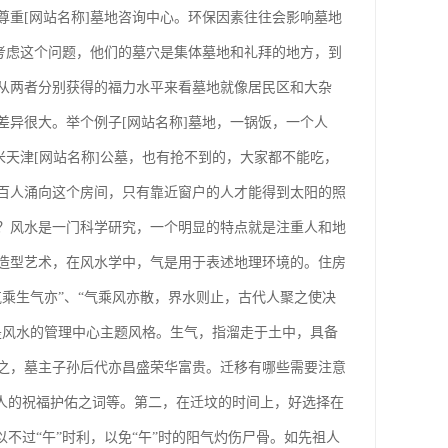
重[网站名称]墓地咨询中心。环保因素往往会影响墓地
考虑这个问题，他们的墓穴是集体墓地和礼拜的地方，到
从两者分别获得的福力水平来看墓地就像居民区和大杂
异很大。举个例子[网站名称]墓地，一锅饭，一个人
米天津[网站名称]公墓，也有抢不到的，大家都不能吃，
百人涌向这个房间，只有靠近窗户的人才能得到太阳的照
？风水是一门科学研究，一个明显的特点就是注重人和地
造型艺术，在风水学中，气是用于表述地理环境的。住房
乘生气亦”、“气乘风亦散，界水则止，古代人聚之使决
是风水的管理中心主题风格。生气，指溜走于土中，具备
之，墓主子孙后代亦昌盛荣华富贵。迁移有哪些需要注意
后人的祝福护佑之词等。第二，在迁坟的时间上，好选择在
不过“午”时利，以免“午”时的阳气灼伤尸骨。如先祖人