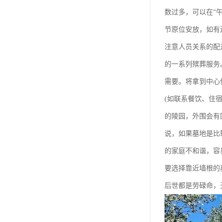
长青公墓
数过多，可以在“
鹤祥园公墓
节原位安放，如有
万松公墓
注意人员关系的配
的一系列殡葬服务
万佛园公墓
需要。将拿到中心
天津殡葬
(如联系餐饮、住
天津寝园
的陵园，外围会有
怡静园公墓
说，如果墓地是比
北仓公墓
的家庭不和谐，容
要选择靠近墙根的
永安陵人文纪念园
后世都是劳碌命，
永安陵
天津殡葬服务