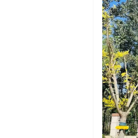
祥安寝园
永安公墓
永安陵德孝园
永安墓园
极乐园公墓
林园公墓
龙凤园公墓
施孝生态文化陵园
风水园公墓
至善园公墓
永极陵园