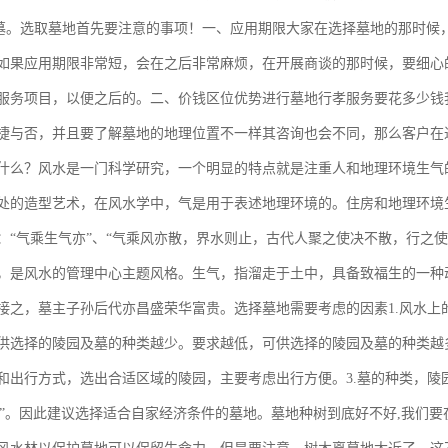
公墓。选取墓地首先要注意的事项！一、应用期限大家在选择墓地的那时候
如果应用期限非常短，会在之后非常麻烦，在开展商谈的那时候，要细心
服务项目，以便之后的。二、价钱区位优势进行墓地行孝服务要花多少钱
捷与否，并且要了解墓地的地理位置不一样其咨询也会不同，那么客户在
什么？风水是一门科学研究，一个明显的特点就是注重人和地理环境生气
处的造型艺术，在风水学中，气是用于表述地理环境的。住房和地理环境
：“气乘生气亦”、“气乘风亦散，界水则止，古代人聚之使决不散，行之
，是风水的管理中心主题风格。生气，指溜走于土中，具备致福生的一种
接之，墓主子孙后代亦昌盛荣华富贵。选择墓地需要考虑的因素1.风水上
供选择的陵园及墓的种类越少。要求越低，可供选择的陵园及墓的种类越多
出行方式，选出合适区域的陵园，主要考虑出行方便。3.墓的种类，陵园内又
合的”。因此建议选择适合自家经济条件的墓地。墓地种树到底好不好,我们