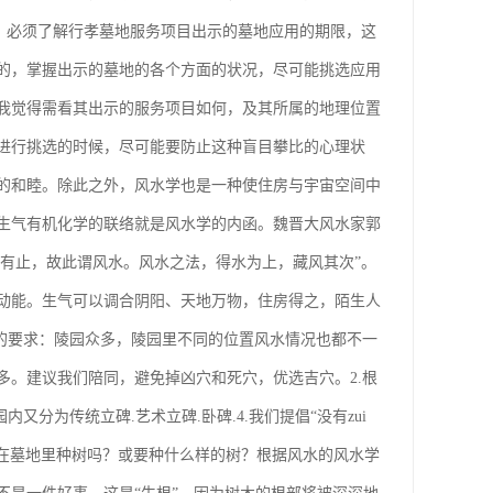
，必须了解行孝墓地服务项目出示的墓地应用的期限，这
的，掌握出示的墓地的各个方面的状况，尽可能挑选应用
我觉得需看其出示的服务项目如何，及其所属的地理位置
进行挑选的时候，尽可能要防止这种盲目攀比的心理状
的和睦。除此之外，风水学也是一种使住房与宇宙空间中
生气有机化学的联络就是风水学的内函。魏晋大风水家郭
使有止，故此谓风水。风水之法，得水为上，藏风其次”。
动能。生气可以调合阴阳、天地万物，住房得之，陌生人
的要求：陵园众多，陵园里不同的位置风水情况也都不一
。建议我们陪同，避免掉凶穴和死穴，优选吉穴。2.根
分为传统立碑.艺术立碑.卧碑.4.我们提倡“没有zui
要在墓地里种树吗？或要种什么样的树？根据风水的风水学