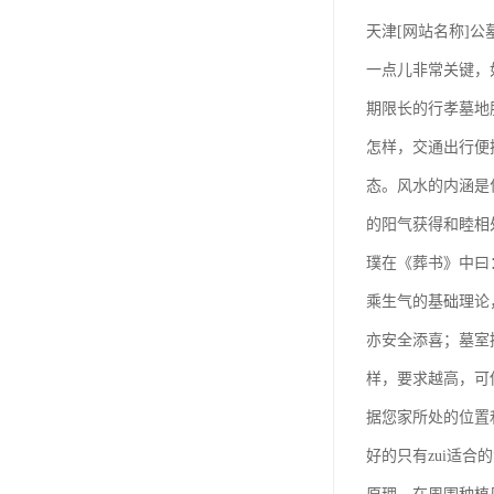
天津[网站名称]
一点儿非常关键，
期限长的行孝墓地
怎样，交通出行便
态。风水的内涵是
的阳气获得和睦相
璞在《葬书》中曰
乘生气的基础理论
亦安全添喜；墓室
样，要求越高，可
据您家所处的位置和
好的只有zui适