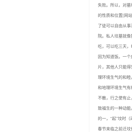
汊沽港林园
失败。所以，对墓
灵山宝塔
的性质和位置[网
了徒可以自由从事
树葬
院。私人坟墓就像
永安陵园
吃，可以吃三天，
沧州青县永安陵园
因为知道饭。一个
森林公墓
片，其他人只能得
兰生园公墓
理环境生气的和睦
玉佛寺寝宫
和地理环境生气有
不散，行之使有止
永宁园公墓
致福生的一种动能
元宝山庄
的一，“起”坟时
德慈塔陵
春节来临之前迁坟