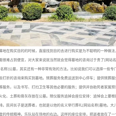
幕地在购买目的的时候，直接找到目的去进行购买是为不聪明的一种做法
面很难占到便宜，对大家来说就当然就会觉得墓地的咨询过于贵了[网站名
站名称]公墓，其实还有一种非常有效的方法。比如说我们可以选择一些专
些打折的咨询来购买到墓地。殡葬服务免费运送到中心停车；提供殡葬服
等服务，以及书写、打扫卫生等其他必要的服务；提供并协助死者家属预
火化、土葬和骨灰存放在公墓。殡仪服务追掉会座位安排：追悼会上要根
排。民间长子是送葬者，也就是以他的名义举行葬礼[网站名称]墓地。大
度的传统精神。乐队站在场地的右边。这样的座位安排，把逝者放在了一