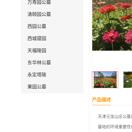
万寿园公墓
清颐园公墓
西园公墓
西城寝园
天福陵园
东华林公墓
永定塔陵
果园公墓
梦境园公墓
产品描述
如意公墓
天津元宝山庄公墓
天津长安公墓
墓地的环境重要性