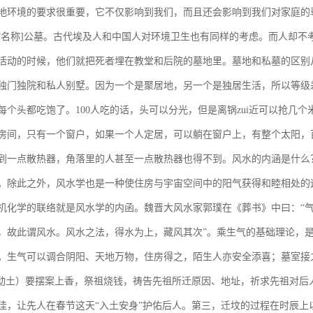
地环境的要求很重要，它不仅影响到我们，而且还会影响到我们对家庭的尊
站名称]公墓。古代埃及人和中国人对环境卫生也有同样的考虑。而人却不
活动的时候，他们就把死者埋在教堂和后院的墓地里。墓地和私墓的区别
独门独院和私人别墅。因为一个是聚居地，另一个是独居生活，所以等级差
每个头都吃饱了。100人吃的话，头可以分光，但是离锅zui近可以抢几个
房间，只有一个窗户，如果一个人定居，可以躺在窗户上，有整个太阳，
到一点散热器，角落里的人甚至一点散热器也得不到。风水的内涵是什么
。除此之外，风水学也是一种使住房与宇宙空间中的阳气获得和睦相处的
机化学的联络就是风水学的内函。魏晋大风水家郭璞在《葬书》中曰：“气
，故此谓风水。风水之法，得水为上，藏风其次”。乘生气的基础理论，
。生气可以调合阴阳、天地万物，住房得之，陌生人亦安全添喜；墓室接
（动土）要摆案上香，祭祖烧钱，祷告先祖所迁原因、地址，祈求先祖对
佳，让先人在春节这天“入土安身”护佑后人。第三，迁坟的过程在时辰上以