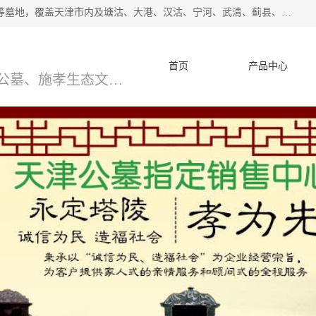
*主营范围：永安陵公墓,永乐园公墓,兰生园公墓,玉佛寺寝宫等墓地，覆盖天津市内及塘沽、大港、汉沽、宁河、武清、蓟县、静海、廊坊、北京、沧州等区域本中心由中国公墓网、天津公墓网、中国陵网、中国周易学会联合推举，我们的团队将会以优质的服务，竭诚为您服务，期待您的来电。
首页
产品中心
天津公墓、天津墓地、万寿园公墓、施孝生态文化陵园