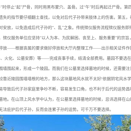
午”时停止“起”尸骨，同时用黑布蒙穴、盖骨。过“午”时后再起迁尸骨。
遗失的指节要仔细翻土查找，以免对后代子孙带来肢体上的伤害。第五，
对安放，以免造成后代子孙的“、乱”之象。传统殡仪服务流程殡仪服务
。殡仪服务单位应坚持“以人为本、为民解困、丧至上、服务重要”的宗
停放——根据丧属的要求做好停放和大厅内整理工作——出示相关证件作
宿、火化、公墓安葬）等——完成丧事手续，结清全部费用。墓园不要选
围墙围起来，形成一个陵园。而我们在公墓里选择墓地的时候，还需要注
较靠近陵园围墙墙根的地方，那么这块墓地风水就不太好!依据阴宅风水
易导致后代子孙家庭里争吵不断，容易发生口角，也不利于后代的运势昌
墓地。在山顶上风水学中认为，在公墓里选择墓地的时候，忌讳选择在山
无法庇护后代子孙，反而会连累子孙的运势。可千万不要选择。