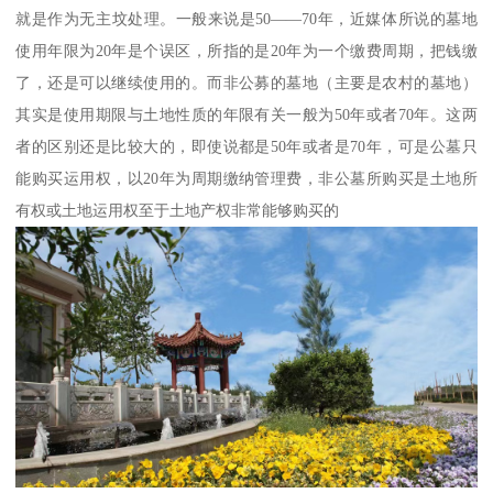
就是作为无主坟处理。一般来说是50——70年，近媒体所说的墓地
使用年限为20年是个误区，所指的是20年为一个缴费周期，把钱缴
了，还是可以继续使用的。而非公募的墓地（主要是农村的墓地）
其实是使用期限与土地性质的年限有关一般为50年或者70年。这两
者的区别还是比较大的，即使说都是50年或者是70年，可是公墓只
能购买运用权，以20年为周期缴纳管理费，非公墓所购买是土地所
有权或土地运用权至于土地产权非常能够购买的