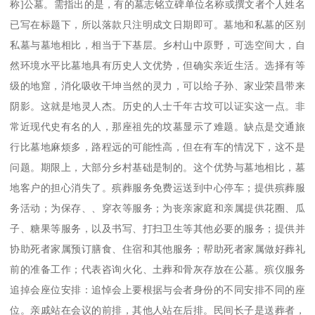
称]公墓。需指出的是，有的墓志铭立碑单位名称或撰文者个人姓名
已写在标题下，所以落款只注明成文日期即可。墓地和私墓的区别
私墓与墓地相比，相当于下基层。乡村山中原野，可选空间大，自
然环境水平比墓地具有历史人文优势，但确实亲近生活。选择有等
级的地窟，消化吸收干坤当然的灵力，可以给子孙、家业荣昌带来
阴影。这就是地灵人杰。历史的人士千年古坟可以证实这一点。非
常近现代史有名的人，那座祖先的坟墓显示了难题。缺点是交通旅
行比墓地麻烦多，路程远的可能性高，但在有车的情况下，这不是
问题。期限上，大部分乡村基础是制的。这个优势与墓地相比，墓
地客户的担心消失了。殡葬服务免费运送到中心停车；提供殡葬服
务活动；为保存、、穿衣等服务；为丧亲家庭和亲属提供花圈、瓜
子、糖果等服务，以及书写、打扫卫生等其他必要的服务；提供并
协助死者家属预订膳食、住宿和其他服务；帮助死者家属做好葬礼
前的准备工作；代表咨询火化、土葬和骨灰存放在公墓。殡仪服务
追掉会座位安排：追悼会上要根据与会者身份的不同安排不同的座
位。亲戚站在会议的前排，其他人站在后排。民间长子是送葬者，