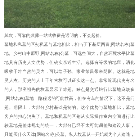
其次，可靠的殡葬一站式收费是透明的，不会起价。
墓地和私墓的区别私墓与墓地相比，相当于下基层西青[网站名称]墓
地。乡村山中原野[网站名称]公墓，可选空间大，自然环境水平比墓
地具有历史人文优势，但确实亲近生活。选择有等级的地窟，消化
吸收干坤当然的灵力，可以给子孙、家业荣昌带来阴影。这就是地
灵人杰。历史的人士千年古坟可以证实这一点。非常近现代史有名
的人，那座祖先的坟墓显示了难题。缺点是交通旅行比墓地麻烦多
[网站名称]墓地，路程远的可能性高，但在有车的情况下，这不是问
题。期限上，大部分乡村基础是制的。这个优势与墓地相比，墓地
客户的担心消失了。墓地和私墓的区别从实际操作室内空间进行比
较墓地是整体规划的统一，大部分已经不太可能调整和建设人事，
只能买什么天津[网站名称]公墓。私人坟墓从一开始就为个人建造，