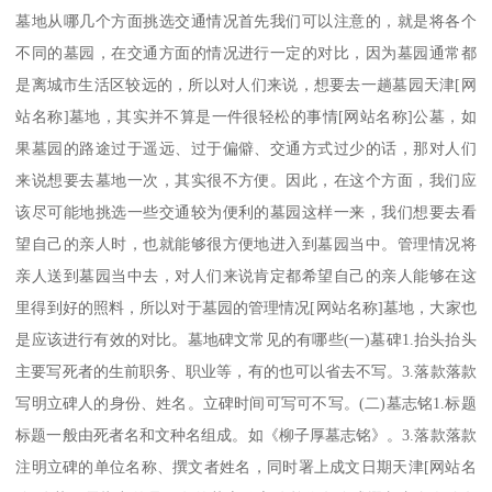
墓地从哪几个方面挑选交通情况首先我们可以注意的，就是将各个
不同的墓园，在交通方面的情况进行一定的对比，因为墓园通常都
是离城市生活区较远的，所以对人们来说，想要去一趟墓园天津[网
站名称]墓地，其实并不算是一件很轻松的事情[网站名称]公墓，如
果墓园的路途过于遥远、过于偏僻、交通方式过少的话，那对人们
来说想要去墓地一次，其实很不方便。因此，在这个方面，我们应
该尽可能地挑选一些交通较为便利的墓园这样一来，我们想要去看
望自己的亲人时，也就能够很方便地进入到墓园当中。管理情况将
亲人送到墓园当中去，对人们来说肯定都希望自己的亲人能够在这
里得到好的照料，所以对于墓园的管理情况[网站名称]墓地，大家也
是应该进行有效的对比。墓地碑文常见的有哪些(一)墓碑1.抬头抬头
主要写死者的生前职务、职业等，有的也可以省去不写。3.落款落款
写明立碑人的身份、姓名。立碑时间可写可不写。(二)墓志铭1.标题
标题一般由死者名和文种名组成。如《柳子厚墓志铭》。3.落款落款
注明立碑的单位名称、撰文者姓名，同时署上成文日期天津[网站名