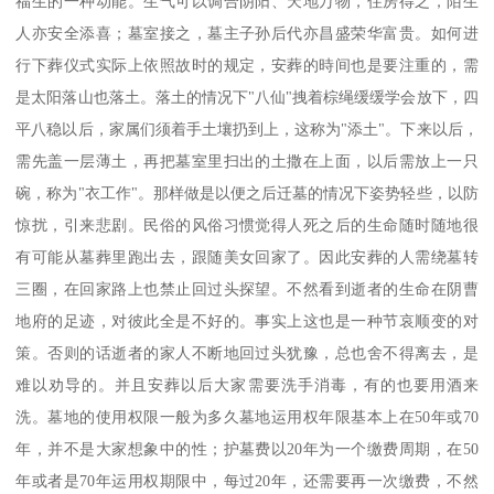
福生的一种动能。生气可以调合阴阳、天地万物，住房得之，陌生
人亦安全添喜；墓室接之，墓主子孙后代亦昌盛荣华富贵。如何进
行下葬仪式实际上依照故时的规定，安葬的時间也是要注重的，需
是太阳落山也落土。落土的情况下"八仙"拽着棕绳缓缓学会放下，四
平八稳以后，家属们须着手土壤扔到上，这称为"添土"。下来以后，
需先盖一层薄土，再把墓室里扫出的土撒在上面，以后需放上一只
碗，称为"衣工作"。那样做是以便之后迁墓的情况下姿势轻些，以防
惊扰，引来悲剧。民俗的风俗习惯觉得人死之后的生命随时随地很
有可能从墓葬里跑出去，跟随美女回家了。因此安葬的人需绕墓转
三圈，在回家路上也禁止回过头探望。不然看到逝者的生命在阴曹
地府的足迹，对彼此全是不好的。事实上这也是一种节哀顺变的对
策。否则的话逝者的家人不断地回过头犹豫，总也舍不得离去，是
难以劝导的。并且安葬以后大家需要洗手消毒，有的也要用酒来
洗。墓地的使用权限一般为多久墓地运用权年限基本上在50年或70
年，并不是大家想象中的性；护墓费以20年为一个缴费周期，在50
年或者是70年运用权期限中，每过20年，还需要再一次缴费，不然