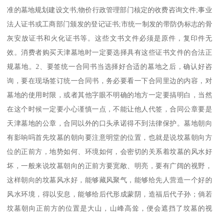
准的墓地规划建设文书;物价行政管理部门核定的收费咨询文件;事业
法人证书或工商部门颁发的登记证书;市统一制发的带防伪标志的骨
灰安放证书和火化证书等。这些文书文件必须是原件，复印件无
效。消费者购买天津墓地时一定要选择具有这些证书文件的合法正
规墓地。2、要签统一合同书当选择好合适的墓地之后，确认好咨
询，要在现场签订统一合同书，务必要看一下合同里边的内容，对
墓地的使用时限，或者其他字眼不明确的地方一定要搞明白，当然
在这个时候一定要小心谨慎一点，不能让他人代签，合同公章要是
天津墓地的公章，合同以外的口头承诺得不到法律保护。墓地朝向
有影响吗首先坟墓的朝向要注意明堂的位置，也就是说坟墓朝向方
位的正前方，地势如何、环境如何，会密切的关系着坟墓的风水好
坏，一般来说坟墓朝向的正前方要宽敞、明亮，要有广阔的视野，
这样朝向的坟墓风水好，能够藏风聚气，能够给先人营造一个好的
风水环境，得以安息，能够给后代形成蒙阴，造福后代子孙；倘若
坟墓朝向正前方的位置是大山，山峰高耸，便会遮挡了坟墓的视