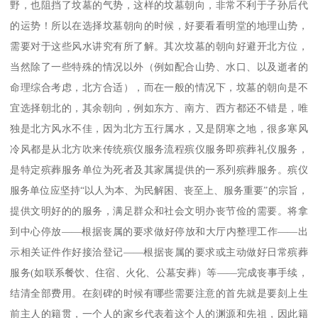
野，也阻挡了坟墓的气势，这样的坟墓朝向，非常不利于子孙后代
的运势！所以在选择坟墓朝向的时候，好要看看明堂的地理山势，
需要对于这些风水讲究有所了解。其次坟墓的朝向好避开北方位，
当然除了一些特殊的情况以外（例如配合山势、水口、以及逝者的
命理综合考虑，北方合适），而在一般的情况下，坟墓的朝向是不
宜选择朝北的，其余朝向，例如东方、南方、西方都还不错是，唯
独是北方风水不佳，因为北方五行属水，又是阴寒之地，很多寒风
冷风都是从北方吹来传统殡仪服务流程殡仪服务即殡葬礼仪服务，
是特定殡葬服务单位为死者及其家属提供的一系列殡葬服务。殡仪
服务单位应坚持“以人为本、为民解困、丧至上、服务重要”的宗旨，
提供文明好的的服务，满足群众和社会文明办丧节俭的需要。将拿
到中心停放——根据丧属的要求做好停放和大厅内整理工作——出
示相关证件作好接洽登记——根据丧属的要求或主动做好日常殡葬
服务(如联系餐饮、住宿、火化、公墓安葬）等——完成丧事手续，
结清全部费用。在刻碑的时候有哪些需要注意的首先就是要刻上生
前主人的籍贯，一个人的家乡代表着这个人的渊源和先祖，因此籍