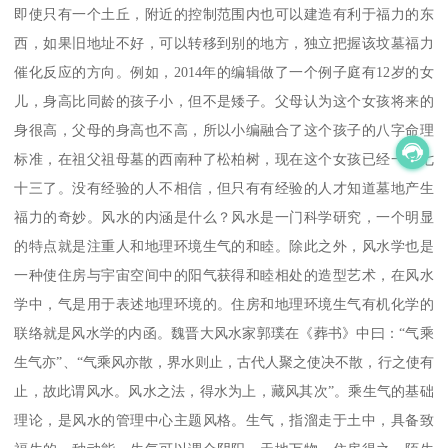
即使只有一个土丘，附近的控制范围内也可以建造有利于福力的东
西，如果旧地址不好，可以转移到别的地方，独立把握该坟墓福力
催化反应的方向。例如，2014年的编辑做了一个例子庭有12岁的女
儿，身高比同龄的孩子小，但不是矮子。父母认为这个女孩将来的
身很高，父母的身高也不高，所以小编融合了这个孩子的八字命理
标准，在祖父祖母墓的西南种了松柏树，现在这个女孩已经一米七
十三了。没有经验的人不相信，但只有有经验的人才知道墓地产生
福力的奇妙。风水的内涵是什么？风水是一门科学研究，一个明显
的特点就是注重人和地理环境生气的和睦。除此之外，风水学也是
一种使住房与宇宙空间中的阳气获得和睦相处的造型艺术，在风水
学中，气是用于表述地理环境的。住房和地理环境生气有机化学的
联络就是风水学的内函。魏晋大风水家郭璞在《葬书》中曰：“气乘
生气亦”、“气乘风亦散，界水则止，古代人聚之使决不散，行之使有
止，故此谓风水。风水之法，得水为上，藏风其次”。乘生气的基础
理论，是风水的管理中心主题风格。生气，指溜走于土中，具备致