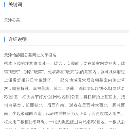
关键词
天津公墓
详细说明
天津怡静园公墓网址久享盛名
棺木下葬的注意事项其一、暖穴：安葬前，要在墓室内烧把火，此
谓“暖穴”，别名“暖窝”。死者葬在“暖穴”后的墓室内，就可以冥府过
上溫暖舒服的日常生活了。一部分地域暖穴后会朝墓室内倒些草
灰，喻意持续、幸福美满。其二、送葬：送葬团队赶到公墓[网站名
称]公墓，杠夫调节好方位[网站名称]公墓，将杠床抬上墓室上。把
指向墓室，前面朝北，后面向南。逝者在里面冲大西北，脚冲西
南。坐起來朝向西南，代表转世投胎为人正直，会再度踏人阳界。
杠夫用二根粗壮细麻绳，一根从前底越过[网站名称]墓地。一根从后