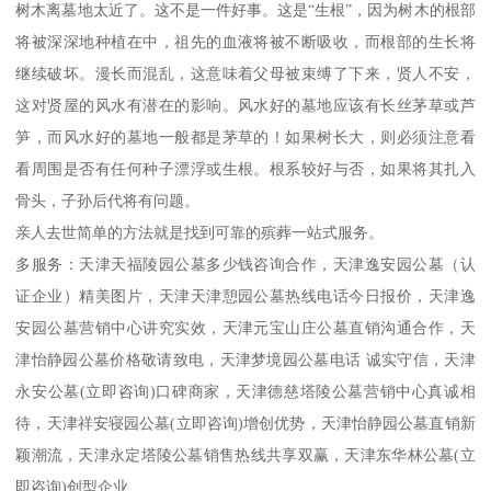
树木离墓地太近了。这不是一件好事。这是“生根”，因为树木的根部
将被深深地种植在中，祖先的血液将被不断吸收，而根部的生长将
继续破坏。漫长而混乱，这意味着父母被束缚了下来，贤人不安，
这对贤屋的风水有潜在的影响。风水好的墓地应该有长丝茅草或芦
笋，而风水好的墓地一般都是茅草的！如果树长大，则必须注意看
看周围是否有任何种子漂浮或生根。根系较好与否，如果将其扎入
骨头，子孙后代将有问题。
亲人去世简单的方法就是找到可靠的殡葬一站式服务。
多服务：天津天福陵园公墓多少钱咨询合作，天津逸安园公墓（认
证企业）精美图片，天津天津憩园公墓热线电话今日报价，天津逸
安园公墓营销中心讲究实效，天津元宝山庄公墓直销沟通合作，天
津怡静园公墓价格敬请致电，天津梦境园公墓电话 诚实守信，天津
永安公墓(立即咨询)口碑商家，天津德慈塔陵公墓营销中心真诚相
待，天津祥安寝园公墓(立即咨询)增创优势，天津怡静园公墓直销新
颖潮流，天津永定塔陵公墓销售热线共享双赢，天津东华林公墓(立
即咨询)创型企业