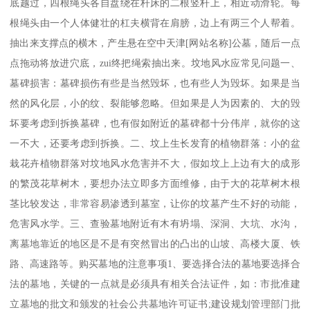
底越过，四根绳头各自盘绕在杆床的二根竖杆上，相近动滑轮。每
根绳头由一个人体健壮的杠夫横背在肩膀，边上有两三个人帮着。
抽出来支撑点的横木，产生悬在空中天津[网站名称]公墓，随后一点
点拖动将放进穴底，zui终把绳索抽出来。坟地风水应常见问题一、
墓碑损害：墓碑损伤有些是当然毁坏，也有些人为毁坏。如果是当
然的风化层，小的纹、裂能够忽略。但如果是人为因素的、大的毁
坏要考虑到拆换墓碑，也有假如附近的墓碑都十分伟岸，就你的这
一不大，还要考虑到拆换。二、坟上生长发育的植物群落：小的盆
栽花卉植物群落对坟地风水危害并不大，假如坟上上边有大的成形
的繁茂花草树木，要想办法立即多方面维修，由于大的花草树木根
茎比较发达，非常容易渗透到墓室，让你的坟墓产生不好的动能，
危害风水学。三、查验墓地附近有木有坍塌、深洞、大坑、水沟，
离墓地靠近的地区是不是有突然冒出的凸出的山坡、高楼大厦、铁
路、高速路等。购买墓地的注意事项1、要选择合法的墓地要选择合
法的墓地，关键的一点就是必须具有相关合法证件，如：市批准建
立墓地的批文和颁发的社会公共墓地许可证书;建设规划管理部门批