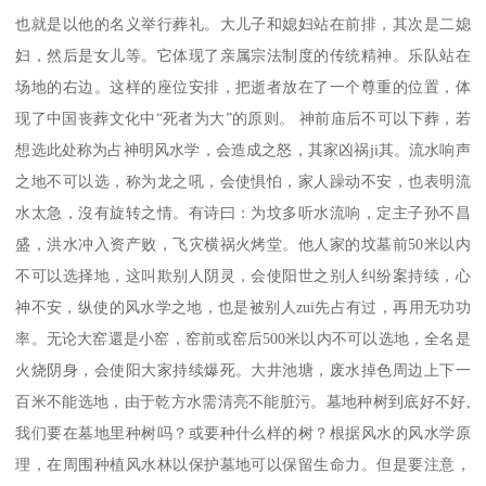
也就是以他的名义举行葬礼。大儿子和媳妇站在前排，其次是二媳
妇，然后是女儿等。它体现了亲属宗法制度的传统精神。乐队站在
场地的右边。这样的座位安排，把逝者放在了一个尊重的位置，体
现了中国丧葬文化中“死者为大”的原则。 神前庙后不可以下葬，若
想选此处称为占神明风水学，会造成之怒，其家凶祸ji其。流水响声
之地不可以选，称为龙之吼，会使惧怕，家人躁动不安，也表明流
水太急，沒有旋转之情。有诗曰：为坟多听水流响，定主子孙不昌
盛，洪水冲入资产败，飞灾横祸火烤堂。他人家的坟墓前50米以内
不可以选择地，这叫欺别人阴灵，会使阳世之别人纠纷案持续，心
神不安，纵使的风水学之地，也是被别人zui先占有过，再用无功功
率。无论大窑還是小窑，窑前或窑后500米以内不可以选地，全名是
火烧阴身，会使阳大家持续爆死。大井池塘，废水掉色周边上下一
百米不能选地，由于乾方水需清亮不能脏污。墓地种树到底好不好,
我们要在墓地里种树吗？或要种什么样的树？根据风水的风水学原
理，在周围种植风水林以保护墓地可以保留生命力。但是要注意，