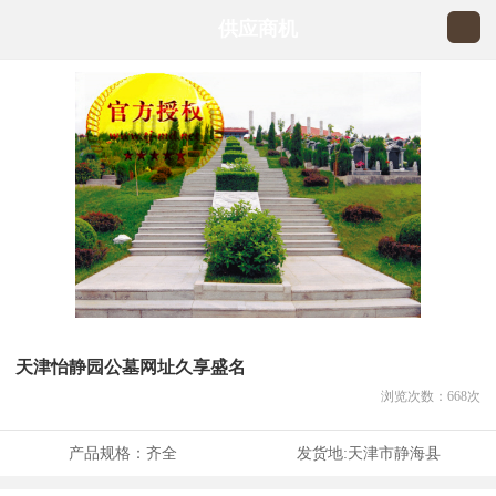
供应商机
天津怡静园公墓网址久享盛名
浏览次数：
668
次
产品规格：
齐全
发货地:
天津市静海县