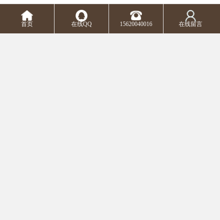
的空间。车辆还配备了空调系统，无论是在炎热的夏日还是寒冷的
冬季，都能让乘客感受到舒适的温度。
首页
在线QQ
15620040016
在线留言
在这个充满喧嚣与忙碌的时代，我们往往忽略了生命的伟大意义，
忽略了尊重逝者的责任。然而，天津公墓国家批准的喜讯传来，提
醒着我们，每一个生命都应该被妥善安放，每一个逝者都应该得到
的尊重。
多服务：扬芬港永乐园公墓价格，西青永乐园公墓介绍，扬芬港永
乐园墓地为什么便宜，西青永乐公墓营销中心，武清万寿墓地网，
西青永乐园墓地服务中心，西青永乐园公墓环境，西青永乐园公墓
介绍，天津西园墓地环境，扬芬港永乐墓地多少钱，廊坊万寿墓地
网，廊坊万寿公墓官网，武清万寿公墓简介
m.tjgm.b2b168.com
Top