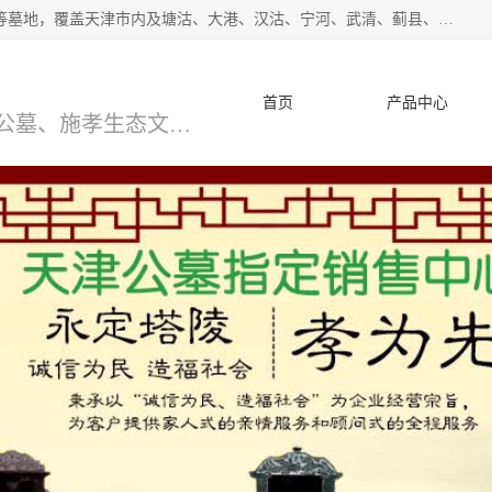
*主营范围：永安陵公墓,永乐园公墓,兰生园公墓,玉佛寺寝宫等墓地，覆盖天津市内及塘沽、大港、汉沽、宁河、武清、蓟县、静海、廊坊、北京、沧州等区域本中心由中国公墓网、天津公墓网、中国陵网、中国周易学会联合推举，我们的团队将会以优质的服务，竭诚为您服务，期待您的来电。
首页
产品中心
天津公墓、天津墓地、万寿园公墓、施孝生态文化陵园