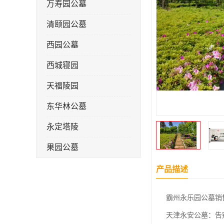
万寿园公墓
清颐园公墓
西园公墓
西城寝园
天福陵园
东华林公墓
永定塔陵
果园公墓
梦境园公墓
产品描述
如意公墓
霸州永乐园公墓销
天津长安公墓
天津永安公墓：告