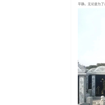
汊沽港林园
平静。无论是为了
灵山宝塔
树葬
永安陵园
沧州青县永安陵园
森林公墓
兰生园公墓
玉佛寺寝宫
永宁园公墓
元宝山庄
德慈塔陵