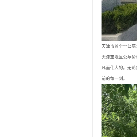
长青公墓
鹤祥园公墓
万松公墓
万佛园公墓
天津市首个**公
天津殡葬
天津宝坻区公墓价
天津寝园
凡而伟大的。无论
前的每一刻。
怡静园公墓
北仓公墓
永安陵人文纪念园
永安陵
天津殡葬服务