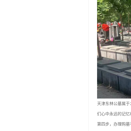
祥安寝园
永安公墓
永安陵德孝园
永安墓园
极乐园公墓
林园公墓
龙凤园公墓
施孝生态文化陵园
风水园公墓
天津东林公墓属于
至善园公墓
们心中永远的记忆
第四步，办理购墓
永极陵园