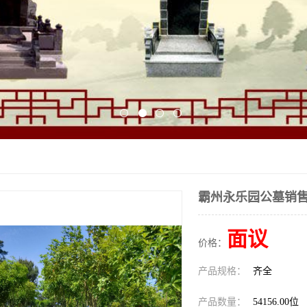
霸州永乐园公墓销
面议
价格：
产品规格：
齐全
产品数量：
54156.00位