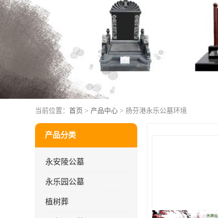
当前位置：
首页
>
产品中心
> 扬芬港永乐公墓环境
产品分类
永安陵公墓
永乐园公墓
植树葬