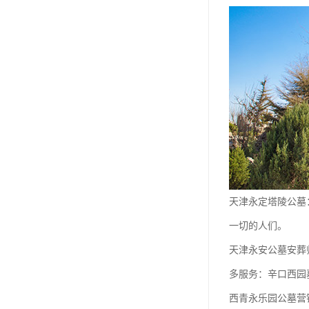
祥安寝园
永安公墓
永安陵德孝园
永安墓园
极乐园公墓
林园公墓
龙凤园公墓
天津永定塔陵公墓
施孝生态文化陵园
一切的人们。
风水园公墓
天津永安公墓安葬
至善园公墓
多服务：辛口西园
永极陵园
西青永乐园公墓营