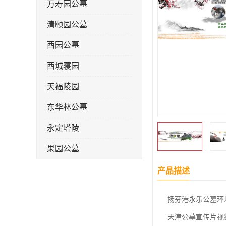
万寿园公墓
清颐园公墓
西园公墓
西城寝园
天福陵园
东华林公墓
永定塔陵
果园公墓
梦境园公墓
产品描述
如意公墓
扬芬港永乐公墓环
天津长安公墓
天津公墓宣传片视