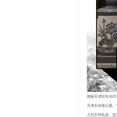
长青公墓
鹤祥园公墓
万松公墓
万佛园公墓
天津殡葬
天津寝园
怡静园公墓
北仓公墓
永安陵人文纪念园
揭秘天津较有名的
永安陵
天津永安陵公墓，
天津殡葬服务
人的生命轨迹。这