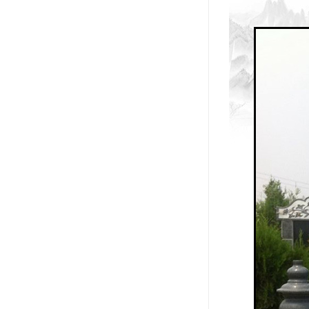
汊沽港林园
灵山宝塔
树葬
永安陵园
沧州青县永安陵园
森林公墓
兰生园公墓
玉佛寺寝宫
永宁园公墓
元宝山庄
德慈塔陵