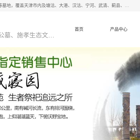
*主营范围：永安陵公墓,永乐园公墓,兰生园公墓,玉佛寺寝宫等墓地，覆盖天津市内及塘沽、大港、汉沽、宁河、武清、蓟县、静海、廊坊、北京、沧州等区域本中心由中国公墓网、天津公墓网、中国陵网、中国周易学会联合推举，我们的团队将会以优质的服务，竭诚为您服务，期待您的来电。
首页
产品中心
天津公墓、天津墓地、万寿园公墓、施孝生态文化陵园