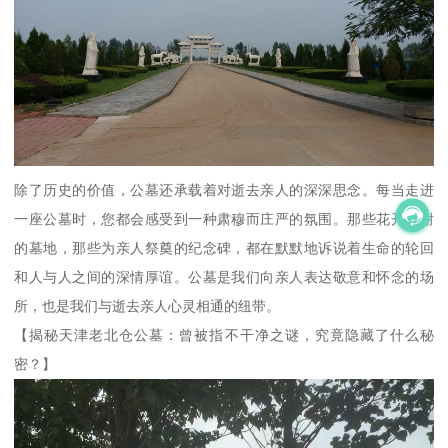
除了历史的价值，公墓还承载着对逝去亲人的深深思念。每当走进
一座公墓时，您都会感受到一种肃穆而庄严的氛围。那些花开花谢
的墓地，那些为亲人祭奠的纪念碑，都在默默地诉说着生命的轮回
和人与人之间的深情厚谊。公墓是我们向亲人表达敬意和怀念的场
所，也是我们与逝去亲人心灵相通的纽带。
【揭秘天津老北仓公墓：曾被指不干净之谜，究竟隐藏了什么秘
密？】