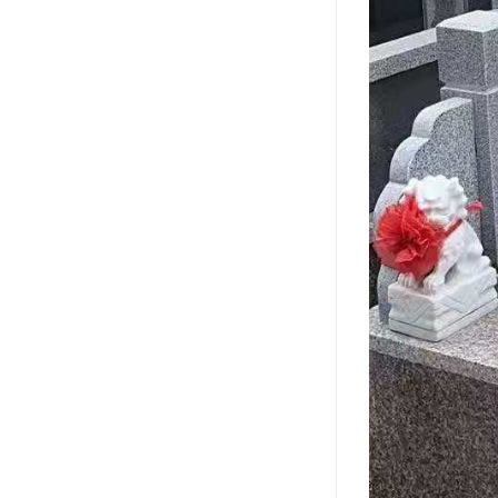
祥安寝园
永安公墓
永安陵德孝园
永安墓园
极乐园公墓
林园公墓
龙凤园公墓
施孝生态文化陵园
风水园公墓
至善园公墓
永极陵园