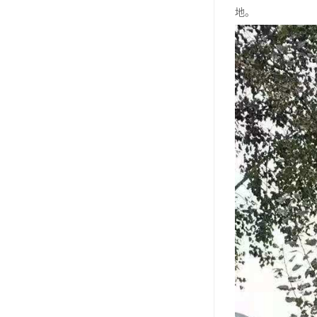
汊沽港林园
地。
灵山宝塔
树葬
永安陵园
沧州青县永安陵园
森林公墓
兰生园公墓
玉佛寺寝宫
永宁园公墓
元宝山庄
德慈塔陵