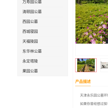
万寿园公墓
清颐园公墓
西园公墓
西城寝园
天福陵园
东华林公墓
永定塔陵
果园公墓
梦境园公墓
产品描述
如意公墓
天津永乐园公墓环
天津长安公墓
如果你曾经想过探