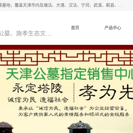
*主营范围：永安陵公墓,永乐园公墓,兰生园公墓,玉佛寺寝宫等墓地，覆盖天津市内及塘沽、大港、汉沽、宁河、武清、蓟县、静海、廊坊、北京、沧州等区域本中心由中国公墓网、天津公墓网、中国陵网、中国周易学会联合推举，我们的团队将会以优质的服务，竭诚为您服务，期待您的来电。
首页
产品中心
天津公墓、天津墓地、万寿园公墓、施孝生态文化陵园