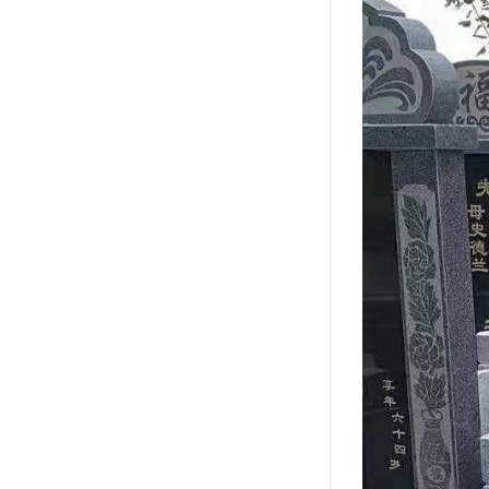
长青公墓
鹤祥园公墓
万松公墓
万佛园公墓
天津殡葬
天津寝园
怡静园公墓
北仓公墓
永安陵人文纪念园
永安陵
天津殡葬服务