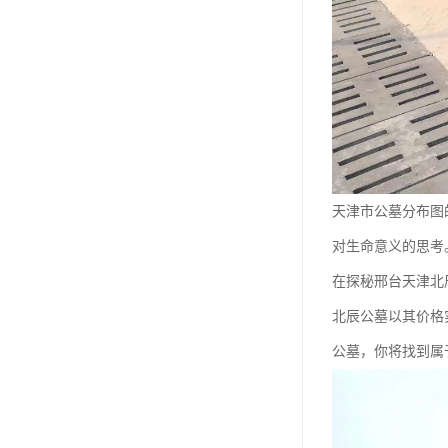
长青公墓
鹤祥园公墓
万松公墓
万佛园公墓
天津殡葬
天津市公墓分布图
天津寝园
对生命意义的思考
怡静园公墓
在探秘邢台天津北
北仓公墓
北辰公墓以其价格
永安陵人文纪念园
公墓，你将找到属
永安陵
天津殡葬服务