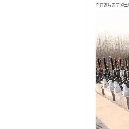
汊沽港林园
而在这片安宁的土
灵山宝塔
树葬
永安陵园
沧州青县永安陵园
森林公墓
兰生园公墓
玉佛寺寝宫
永宁园公墓
元宝山庄
德慈塔陵