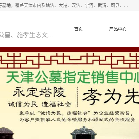
*主营范围：永安陵公墓,永乐园公墓,兰生园公墓,玉佛寺寝宫等墓地，覆盖天津市内及塘沽、大港、汉沽、宁河、武清、蓟县、静海、廊坊、北京、沧州等区域本中心由中国公墓网、天津公墓网、中国陵网、中国周易学会联合推举，我们的团队将会以优质的服务，竭诚为您服务，期待您的来电。
首页
产品中心
天津公墓、天津墓地、万寿园公墓、施孝生态文化陵园