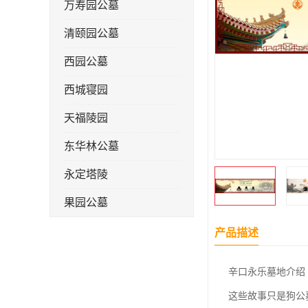
万寿园公墓
清颐园公墓
西园公墓
西城寝园
天福陵园
东华林公墓
永定塔陵
果园公墓
梦境园公墓
产品描述
如意公墓
辛口永乐墓地介绍
天津长安公墓
这些故事只是狗公