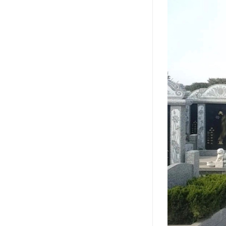
祥安寝园
永安公墓
永安陵德孝园
永安墓园
极乐园公墓
林园公墓
龙凤园公墓
施孝生态文化陵园
风水园公墓
至善园公墓
永极陵园