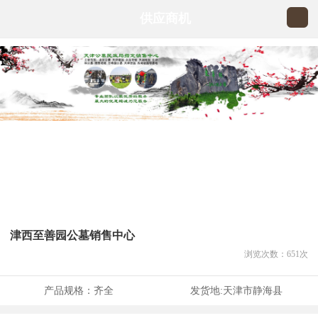
供应商机
津西至善园公墓销售中心
浏览次数：
651
次
产品规格：
齐全
发货地:
天津市静海县