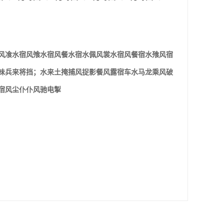
风飡水宿风飧水宿风餐水宿水佩风裳水宿风餐宿水飱风宿
味兵来将挡；水来土掩捕风捉影餐风露宿车水马龙乘风破
宿风尘仆仆风驰电掣