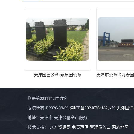
长青公墓
鹤祥园公墓
万松公墓
万佛园公墓
天津殡葬
天津寝园
天津国营公墓-永乐园公墓
怡静园公墓
北仓公墓
您是第
2297742
位访客
永安陵人文纪念园
版权所有 ©2026-08-09
津ICP备2024020418号-29
天津国详
永安陵
地址：天津市 天津公墓全市服务
天津殡葬服务
技术支持：
八方资源网
免责声明
管理员入口
网站地图