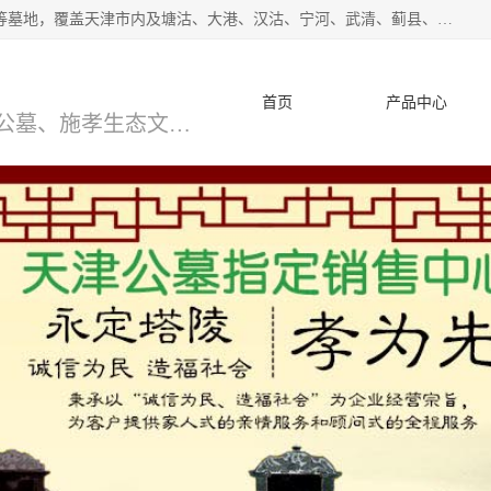
*主营范围：永安陵公墓,永乐园公墓,兰生园公墓,玉佛寺寝宫等墓地，覆盖天津市内及塘沽、大港、汉沽、宁河、武清、蓟县、静海、廊坊、北京、沧州等区域本中心由中国公墓网、天津公墓网、中国陵网、中国周易学会联合推举，我们的团队将会以优质的服务，竭诚为您服务，期待您的来电。
首页
产品中心
天津公墓、天津墓地、万寿园公墓、施孝生态文化陵园