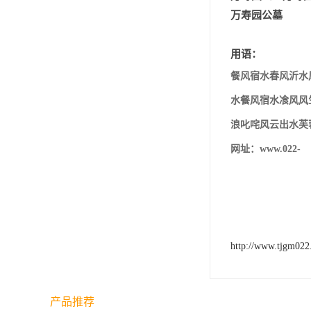
汊沽港林园
万寿园公墓
灵山宝塔
用语：
树葬
餐风宿水春风沂水
永安陵园
水餐风宿水飡风风
沧州青县永安陵园
浪叱咤风云出水芙
森林公墓
网址：www.022-
兰生园公墓
玉佛寺寝宫
永宁园公墓
http://www.tjgm02
元宝山庄
德慈塔陵
产品推荐