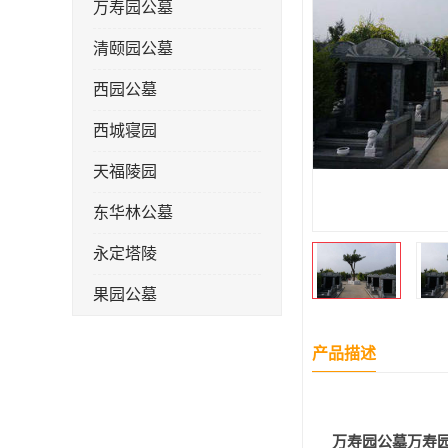
万寿园公墓
清颐园公墓
西园公墓
西城寝园
天福陵园
东华林公墓
永定塔陵
果园公墓
梦境园公墓
产品描述
如意公墓
天津长安公墓
万寿园公墓
万寿