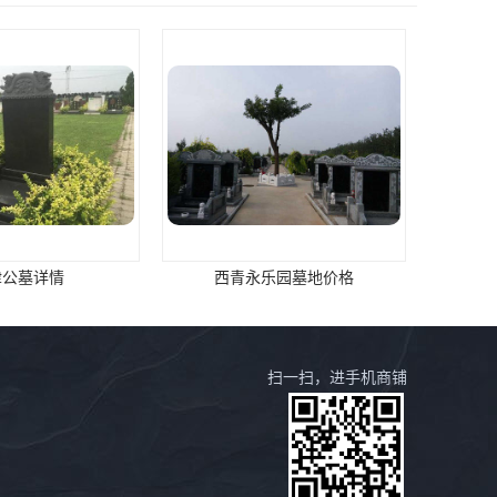
津公墓详情
西青永乐园墓地价格
扫一扫，进手机商铺