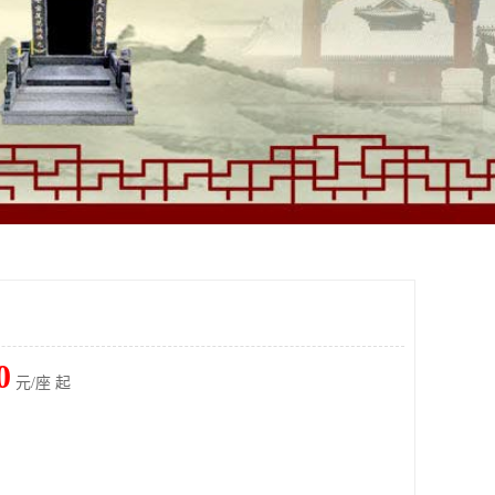
0
元/座 起