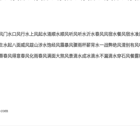
风门水口风行水上风起水涌顺水顺风听风听水沂水春风风宿水餐风宿水飡
生水起八面威风跋山涉水饱经风霜暴风骤雨杯薪背水一战弊绝风清别有风
蓉春风得意春风化雨春风满面大煞风景滴水成冰滴水不漏滴水穿石风餐露
2.com