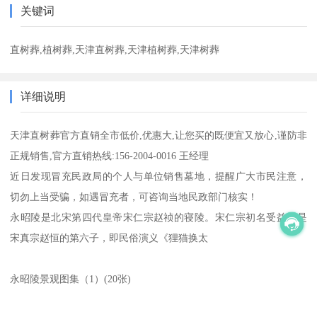
关键词
直树葬,植树葬,天津直树葬,天津植树葬,天津树葬
详细说明
天津直树葬官方直销全市低价,优惠大,让您买的既便宜又放心,谨防非
正规销售,官方直销热线:156-2004-0016 王经理
近日发现冒充民政局的个人与单位销售墓地，提醒广大市民注意，
切勿上当受骗，如遇冒充者，可咨询当地民政部门核实！
永昭陵是北宋第四代皇帝宋仁宗赵祯的寝陵。宋仁宗初名受益，是
宋真宗赵恒的第六子，即民俗演义《狸猫换太
永昭陵景观图集（1）(20张)