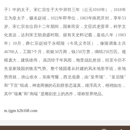
子》中的太子。宋仁宗生于大中祥符三年（公元1010年），1018年
立为皇太子，赐名赵祯，1022年即帝位，1063年病死开封，享年53
岁。宋仁宗在位四十二年期间，国泰民安，文臣武吏荟萃，科学文
化发达，达到宋王朝鼎盛时期。据有关史料记载，嘉佑八年（1063
年）10月，葬仁宗赵祯于永昭陵（今巩义市区），修陵调集士兵
46700人，工期7个月，耗银50万两，钱150万贯，绸绢250万匹。规
模庞大，建筑雄伟， 虽历经千年风雨，饱受战乱抢掠，但至今仍不
失皇家陵园的恢宏气势。整个陵园遵从封建的风水地形学说，依地
势而就，傍山依水，东南穹窿，西北低垂，由"皇帝陵"、"皇后陵"
和"下宫"组成，神道两侧的石刻群形态逼真，雄浑高大，栩栩如生，
其中"瑞禽"和"甪端 "是雕刻史上的杰作，堪称世界绝品。
m.tjgm.b2b168.com